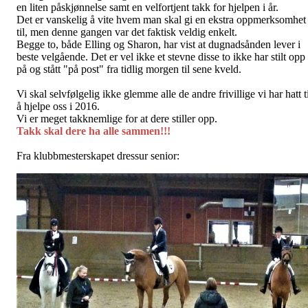
en liten påskjønnelse samt en velfortjent takk for hjelpen i år.
Det er vanskelig å vite hvem man skal gi en ekstra oppmerksomhet
til, men denne gangen var det faktisk veldig enkelt.
Begge to, både Elling og Sharon, har vist at dugnadsånden lever i
beste velgående. Det er vel ikke et stevne disse to ikke har stilt opp
på og stått "på post" fra tidlig morgen til sene kveld.
Vi skal selvfølgelig ikke glemme alle de andre frivillige vi har hatt t
å hjelpe oss i 2016.
Vi er meget takknemlige for at dere stiller opp.
Takk skal dere ha alle sammen!!!
Fra klubbmesterskapet dressur senior: