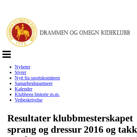
Veksle
navigasjon
Nyheter
Styret
Nytt fra sportskomiteen
Samarbeidspartnere
Kalender
Klubbens historie m.m.
Veibeskrivelse
Resultater klubbmesterskapet
sprang og dressur 2016 og tak