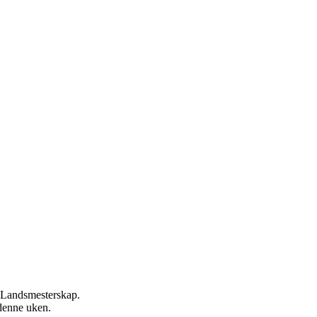
g Landsmesterskap.
e denne uken.