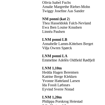
Olivia Isabel Fuchs
Amalie Margrethe Rieber-Mohn
Twiggy Josefine Aas Sander
NM ponni (kat 2
)
Thea Hasseldokk Falch-Nevland
Ewa Iben Louise Knudsen
Linnèa Paulsen
LNM ponni LB
Annabelle Lamm-Kittelsen Berget
Vilja Owren Spørck
LNM ponni LA
Emmeline Adelèn Oldfield Rødfjell
LNM 1,10m
Hedda Hagen Berentsen
Katrine Berge Klekken
Yvonne Hatteland Larsen
Ida Fossli Løfsnæs
Eyvind Sverre Nistad
LNM 1,20m
Philippa Porskrog Heiestad