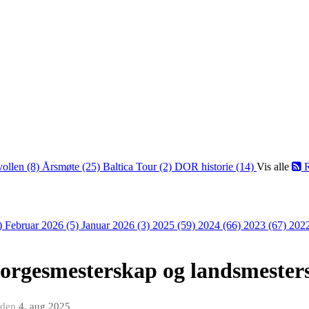
vollen (8)
Årsmøte (25)
Baltica Tour (2)
DOR historie (14)
Vis alle
R
)
Februar 2026 (5)
Januar 2026 (3)
2025 (59)
2024 (66)
2023 (67)
202
 norgesmesterskap og landsmester
den
4. aug 2025