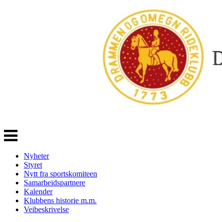
Veksle
navigasjon
Nyheter
Styret
Nytt fra sportskomiteen
Samarbeidspartnere
Kalender
Klubbens historie m.m.
Veibeskrivelse