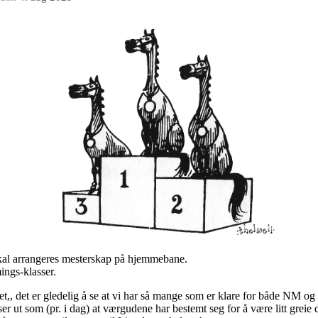
t skal arrangeres mesterskap på hjemmebane.
mings-klasser.
t,, det er gledelig å se at vi har så mange som er klare for både NM o
 ser ut som (pr. i dag) at værgudene har bestemt seg for å være litt grei