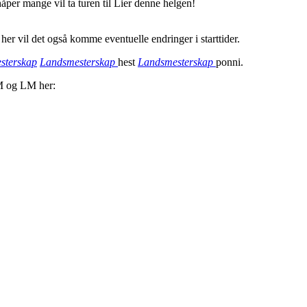
åper mange vil ta turen til Lier denne helgen!
, her vil det også komme eventuelle endringer i starttider.
sterskap
Landsmesterskap
hest
Landsmesterskap
ponni.
 NM og LM her: