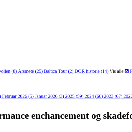
vollen (8)
Årsmøte (25)
Baltica Tour (2)
DOR historie (14)
Vis alle
R
)
Februar 2026 (5)
Januar 2026 (3)
2025 (59)
2024 (66)
2023 (67)
202
rmance enchancement og skadefo