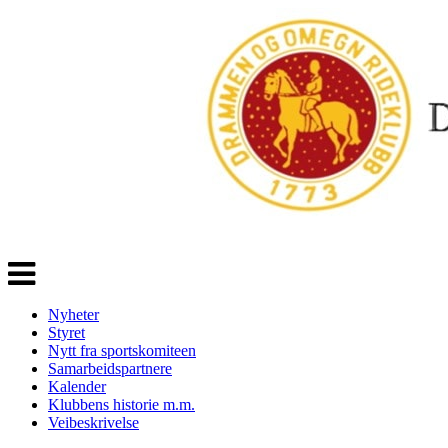
Veksle
navigasjon
Nyheter
Styret
Nytt fra sportskomiteen
Samarbeidspartnere
Kalender
Klubbens historie m.m.
Veibeskrivelse