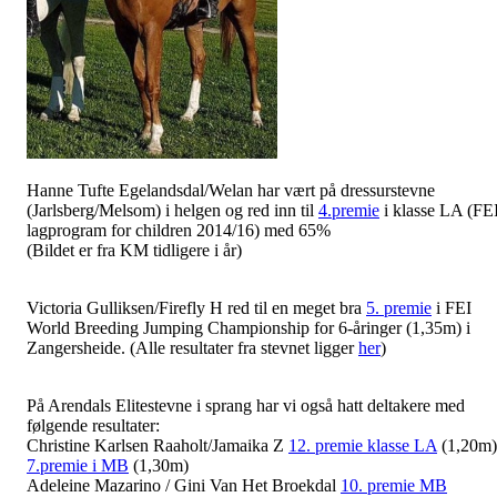
Hanne Tufte Egelandsdal/Welan har vært på dressurstevne
(Jarlsberg/Melsom) i helgen og red inn til
4.premie
i klasse LA (FE
lagprogram for children 2014/16) med 65%
(Bildet er fra KM tidligere i år)
Victoria Gulliksen/Firefly H red til en meget bra
5. premie
i FEI
World Breeding Jumping Championship for 6-åringer (1,35m) i
Zangersheide. (Alle resultater fra stevnet ligger
her
)
På Arendals Elitestevne i sprang har vi også hatt deltakere med
følgende resultater:
Christine Karlsen Raaholt/Jamaika Z
12. premie klasse LA
(1,20m)
7.premie i MB
(1,30m)
Adeleine Mazarino / Gini Van Het Broekdal
10. premie MB