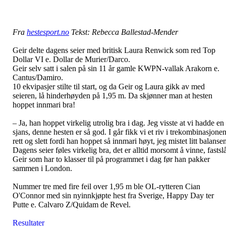
Fra
hestesport.no
Tekst: Rebecca Ballestad-Mender
Geir delte dagens seier med britisk Laura Renwick som red Top
Dollar VI e. Dollar de Murier/Darco.
Geir selv satt i salen på sin 11 år gamle KWPN-vallak Arakorn e.
Cantus/Damiro.
10 ekvipasjer stilte til start, og da Geir og Laura gikk av med
seieren, lå hinderhøyden på 1,95 m. Da skjønner man at hesten
hoppet innmari bra!
– Ja, han hoppet virkelig utrolig bra i dag. Jeg visste at vi hadde en
sjans, denne hesten er så god. I går fikk vi et riv i trekombinasjone
rett og slett fordi han hoppet så innmari høyt, jeg mistet litt balanse
Dagens seier føles virkelig bra, det er alltid morsomt å vinne, fastsl
Geir som har to klasser til på programmet i dag før han pakker
sammen i London.
Nummer tre med fire feil over 1,95 m ble OL-rytteren Cian
O'Connor med sin nyinnkjøpte hest fra Sverige, Happy Day ter
Putte e. Calvaro Z/Quidam de Revel.
Resultater