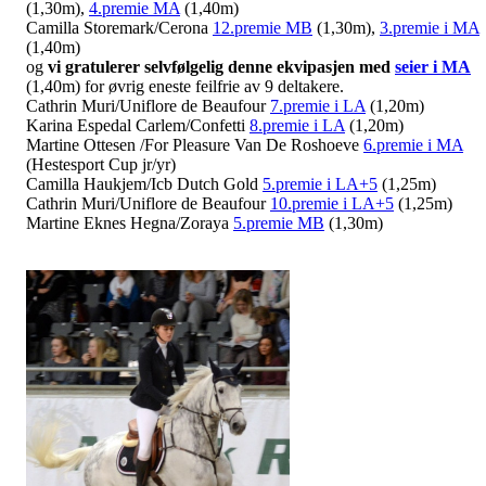
(1,30m),
4.premie MA
(1,40m)
Camilla Storemark/Cerona
12.premie MB
(1,30m),
3.premie i MA
(1,40m)
og
vi gratulerer selvfølgelig denne ekvipasjen med
seier i MA
(1,40m) for øvrig eneste feilfrie av 9 deltakere.
Cathrin Muri/Uniflore de Beaufour
7.premie i LA
(1,20m)
Karina Espedal Carlem/Confetti
8.premie i LA
(1,20m)
Martine Ottesen /For Pleasure Van De Roshoeve
6.premie i MA
(Hestesport Cup jr/yr)
Camilla Haukjem/Icb Dutch Gold
5.premie i LA+5
(1,25m)
Cathrin Muri/Uniflore de Beaufour
10.premie i LA+5
(1,25m)
Martine Eknes Hegna/Zoraya
5.premie MB
(1,30m)