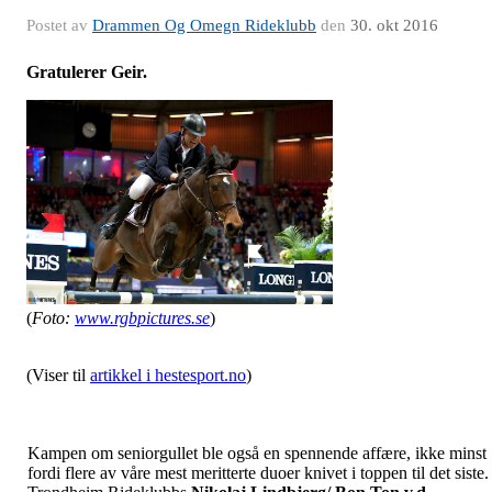
Postet av
Drammen Og Omegn Rideklubb
den
30. okt 2016
Gratulerer Geir.
(
Foto:
www.rgbpictures.se
)
(Viser til
artikkel i hestesport.no
)
Kampen om seniorgullet ble også en spennende affære, ikke minst
fordi flere av våre mest meritterte duoer knivet i toppen til det siste.