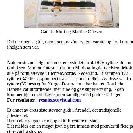
Cathrin Muri og Martine Ottesen
Det nærmer seg jul, men noen av våre ryttere var ute og konkurrert
i helgen som var.
Nok en stevne helg i utlandet er avsluttet for 4 DOR ryttere. Johan
Gulliksen, Martine Ottesen, Cathrin Muri og Ingrid Gjelsten deltok
alle på førjulsstevne i Lichtenvoorde, Nederland. Tilsammen 172
ryttere (349 hester/ponnier) fra 21 nasjoner deltok. Av disse var 15
ryttere (32 hester) fra Norge. Dor rytterne har hatt en flott helg.
Banene var utfordrende, men fine og gav super erfaring. Noen
kommer hjem med sløyfe, men samtlige med gode erfaringer.
For resultater :
results.scqvisual.com
Et annet av årets siste stevner gikk i Arendal, det tradisjonelle
julestevnet.
Her hadde vi ganske mange DOR ryttere til start.
Det meldes om en meget jevn og bra innsats med premier til flere p
et hyggelig stevne.