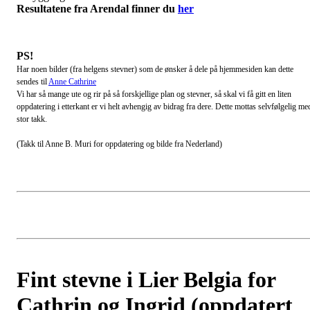
Resultatene fra Arendal finner du
her
PS!
Har noen bilder (fra helgens stevner) som de ønsker å dele på hjemmesiden kan dette
sendes til
Anne Cathrine
Vi har så mange ute og rir på så forskjellige plan og stevner, så skal vi få gitt en liten
oppdatering i etterkant er vi helt avhengig av bidrag fra dere. Dette mottas selvfølgelig me
stor takk.
(Takk til Anne B. Muri for oppdatering og bilde fra Nederland)
Fint stevne i Lier Belgia for
Cathrin og Ingrid (oppdatert