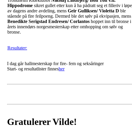
Trondheim Rideklubbs
Nikolaj Lindbjerg/ Bon Ton v.d.
Hippodrome
sikret gullet etter kun å ha pådratt seg et filleriv i løpe
av dagens andre avdeling, mens
Geir Gulliksen/ Violetta D
ble
stående på fire feilpoeng. Dermed ble det sølv på ekvipasjen, mens
Benedikte Serigstad Endresen/ Corlantos
hoppet inn til bronse i
årets innendørs norgesmesterskap etter omhopping om sølv og
bronse.
Resultater:
I dag går hallmesterskap for fire- fem og seksåringer
Start- og resultatlister finnes
her
Gratulerer Vilde!