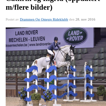
m/flere bilder)
Postet av
Drammen Og Omegn Rideklubb
den
28. nov 2016