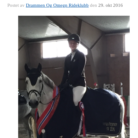
Postet av
Drammen Og Omegn Rideklubb
den
29. okt 2016