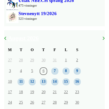
Uttak NBECH sprang 2026
475 visninger
Stevnenytt 19/2026
523 visninger
August 2026
M
T
O
T
F
L
S
27
28
29
30
31
1
2
3
4
5
6
7
8
9
10
11
12
13
14
15
16
17
18
19
20
21
22
23
24
25
26
27
28
29
30