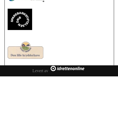
*
Levert av