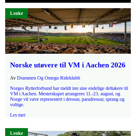
Lenke
Norske utøvere til VM i Aachen 2026
Av
Drammen Og Omegn Rideklubb
Norges Rytterforbund har meldt inn sine endelige deltakere til
VM i Aachen. Mesterskapet arrangeres 11.-23. august, og
Norge vil være representert i dressur, paradressur, sprang og
voltige.
Les mer
Lenke