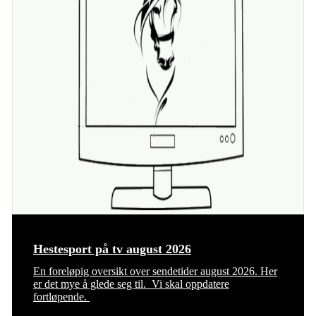
Hestesport på tv august 2026
En foreløpig oversikt over sendetider august 2026. Her
er det mye å glede seg til. Vi skal oppdatere
fortløpende.