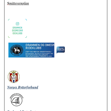
S
mittevernplan
Norges Rytterforbund