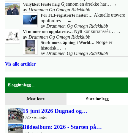
Gjennom en årrekke har…
→
Vellykket første helg
av
Drammen Og Omegn Rideklubb
Aktuelle utøvere
For FEI-registrerte hester:…
oppfordres…
→
av
Drammen Og Omegn Rideklubb
Nytt konkurranseår…
→
Vi minner om oppdaterte…
av
Drammen Og Omegn Rideklubb
Norge er
Sterk norsk åpning i World…
historisk…
→
av
Drammen Og Omegn Rideklubb
Vis alle artikler
Blogginnlegg ...
Mest leste
Siste innlegg
15 juni 2026 Dugnad og…
1025 visninger
Bildealbum: 2026 - Starten på…