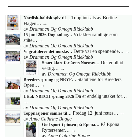
Topp innsats av Bertine
Nordisk-baltisk sølv til…
Hagen…
→
av
Drammen Og Omegn Rideklubb
Vi takker samtlige som
15 juni 2026 Dugnad og…
stilte…
→
av
Drammen Og Omegn Rideklubb
Dette var en spennende…
→
Vi gratulerer det norske…
av
Drammen Og Omegn Rideklubb
Det er alltid
Snart klart for årets Norway…
veldig…
→
av
Drammen Og Omegn Rideklubb
Statuttene for Breeders
Breeders sprang og NRYF…
Open…
→
av
Drammen Og Omegn Rideklubb
Da er endelig uttaket for…
Uttak NBECH sprang 2026
→
av
Drammen Og Omegn Rideklubb
Fredag 12. juni rettes…
→
Toppnasjoner samles til…
av
Anne Cathrine Bugge
På Epona
God sport i pinsen på Epona…
Ryttersenter…
→
av
Anne Cathrine Bugge