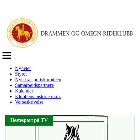
Veksle
navigasjon
Nyheter
Styret
Nytt fra sportskomiteen
Samarbeidspartnere
Kalender
Klubbens historie m.m.
Veibeskrivelse
Hestesport på TV