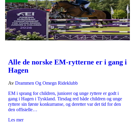
Alle de norske EM-rytterne er i gang i
Hagen
Av
Drammen Og Omegn Rideklubb
EM i sprang for children, juniorer og unge ryttere er godt i
gang i Hagen i Tyskland. Tirsdag red både children og unge
ryttere sin første konkurranse, og deretter var det tid for den
den offisielle…
Les mer