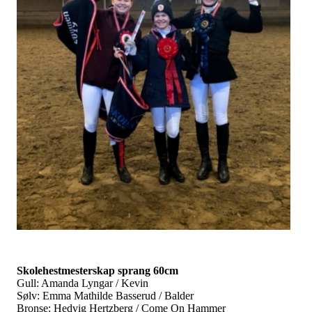
Skolehestmesterskap sprang 60cm
Gull: Amanda Lyngar / Kevin
Sølv: Emma Mathilde Basserud / Balder
Bronse: Hedvig Hertzberg / Come On Hammer