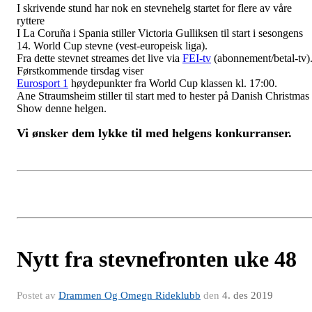
I skrivende stund har nok en stevnehelg startet for flere av våre
ryttere
I La Coruña i Spania stiller Victoria Gulliksen til start i sesongens
14. World Cup stevne (vest-europeisk liga).
Fra dette stevnet streames det live via
FEI-tv
(abonnement/betal-tv)
Førstkommende tirsdag viser
Eurosport 1
høydepunkter fra World Cup klassen kl. 17:00.
Ane Straumsheim stiller til start med to hester på Danish Christmas
Show denne helgen.
Vi ønsker dem lykke til med helgens konkurranser.
Nytt fra stevnefronten uke 48
Postet av
Drammen Og Omegn Rideklubb
den
4. des 2019