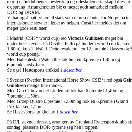
m.m.) naboklubbenes mesterskap og rideskolemesterskap i dressur
og sprang. Arrangementet ble et meget godt samarbeid mellom
DOR og DRAM.
Vi har også hatt ryttere til start, som representanter for Norge på to
internasjonale stevner i løpet av helgen. Også her meldes det om
meget gode resultater.
I Madrid (CSI5* world cup) red
Victoria
Gulliksen
meget bra
under hele stevnet. På Deville; feilfri på hinder i world cup klassen 
1,60m), kun 1 tidsfeil. Dette resulterte i en 12. premie i klassen og 
world cup poeng.
Med Ballenteskin Watch this tok hun en 3.premie i 1,45m og
6.premie i «six-bar».
Se også Hestesports artikkel
1.desember
I Sverige (Sweden International Horse Show CSI3*) red også
Geir
Gulliksen
mange fine runder.
Med Gin Chin van het Lindenhof tok han 6.premie i 1,40m og
7.premie i 1,50m.
Med Groep Quatro 6.premie i 1,50m og nok en 6.premie i Grand
Prix klassen 1,55m.
Se Hestesports artikkel av
1.desember
På D/L stevne i dressur, arrangert av Grenland Ryttersportsklubb sis
søndag, plasserte DOR-rytterne seg helt i toppen.