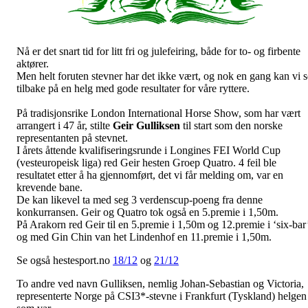
Nå er det snart tid for litt fri og julefeiring, både for to- og firbente
aktører.
Men helt foruten stevner har det ikke vært, og nok en gang kan vi s
tilbake på en helg med gode resultater for våre ryttere.
På tradisjonsrike London International Horse Show, som har vært
arrangert i 47 år, stilte
Geir
Gulliksen
til start som den norske
representanten på stevnet.
I årets åttende kvalifiseringsrunde i Longines FEI World Cup
(vesteuropeisk liga) red Geir hesten Groep Quatro. 4 feil ble
resultatet etter å ha gjennomført, det vi får melding om, var en
krevende bane.
De kan likevel ta med seg 3 verdenscup-poeng fra denne
konkurransen. Geir og Quatro tok også en 5.premie i 1,50m.
På Arakorn red Geir til en 5.premie i 1,50m og 12.premie i ‘six-bar
og med Gin Chin van het Lindenhof en 11.premie i 1,50m.
Se også hestesport.no
18/12
og
21/12
To andre ved navn Gulliksen, nemlig Johan-Sebastian og Victoria,
representerte Norge på CSI3*-stevne i Frankfurt (Tyskland) helgen