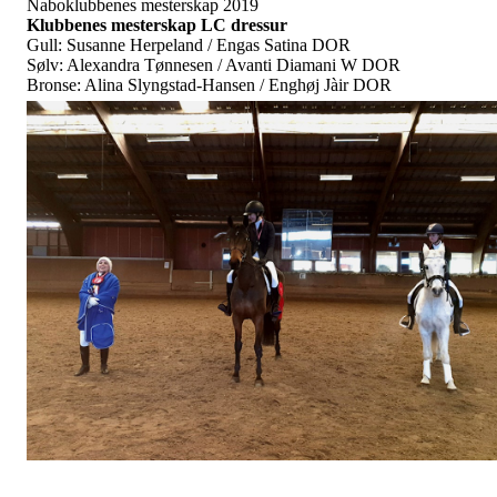
Naboklubbenes mesterskap 2019
Klubbenes mesterskap LC dressur
Gull: Susanne Herpeland / Engas Satina DOR
Sølv: Alexandra Tønnesen / Avanti Diamani W DOR
Bronse: Alina Slyngstad-Hansen / Enghøj Jàir DOR