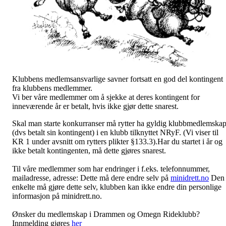
Klubbens medlemsansvarlige savner fortsatt en god del kontingent
fra klubbens medlemmer.
Vi ber våre medlemmer om å sjekke at deres kontingent for
inneværende år er betalt, hvis ikke gjør dette snarest.
Skal man starte konkurranser må rytter ha gyldig klubbmedlemska
(dvs betalt sin kontingent) i en klubb tilknyttet NRyF. (Vi viser til
KR 1 under avsnitt om rytters plikter §133.3).Har du startet i år og
ikke betalt kontingenten, må dette gjøres snarest.
Til våre medlemmer som har endringer i f.eks. telefonnummer,
mailadresse, adresse: Dette må dere endre selv på
minidrett.no
Den
enkelte må gjøre dette selv, klubben kan ikke endre din personlige
informasjon på minidrett.no.
Ønsker du medlemskap i Drammen og Omegn Rideklubb?
Innmelding gjøres
her