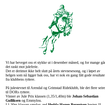
Vi har beveget oss et stykke ut i desember måned, og for mange gå
det raskt mot juleferie.
Det er derimot ikke helt slutt på årets stevnesesong, og i løpet av
helgen som nå ligger bak oss, har vi nok en gang fått gode resultate
fra klubbens ryttere.
På julestevnet til Arendal og Grimstad Rideklubb, ble det flere seire
til DORs ryttere.
Vinner av Jule Prix klassen (1,35/1,40m) ble
Johan-Sebastian
Gulliksen
og Emmylou.
I 1,30m-klassen søndag, red
Hedda Hagen Berentsen
hesten JJ