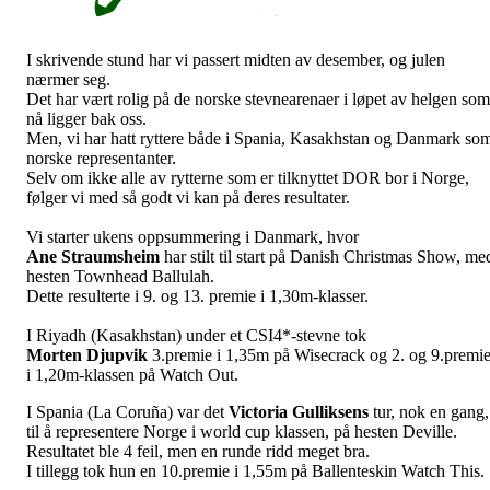
I skrivende stund har vi passert midten av desember, og julen
nærmer seg.
Det har vært rolig på de norske stevnearenaer i løpet av helgen som
nå ligger bak oss.
Men, vi har hatt ryttere både i Spania, Kasakhstan og Danmark so
norske representanter.
Selv om ikke alle av rytterne som er tilknyttet DOR bor i Norge,
følger vi med så godt vi kan på deres resultater.
Vi starter ukens oppsummering i Danmark, hvor
Ane
Straumsheim
har stilt til start på Danish Christmas Show, me
hesten Townhead Ballulah.
Dette resulterte i 9. og 13. premie i 1,30m-klasser.
I Riyadh (Kasakhstan) under et CSI4*-stevne tok
Morten
Djupvik
3.premie i 1,35m på Wisecrack og 2. og 9.premi
i 1,20m-klassen på Watch Out.
I Spania (La Coruña) var det
Victoria
Gulliksens
tur, nok en gang,
til å representere Norge i world cup klassen, på hesten Deville.
Resultatet ble 4 feil, men en runde ridd meget bra.
I tillegg tok hun en 10.premie i 1,55m på Ballenteskin Watch This.