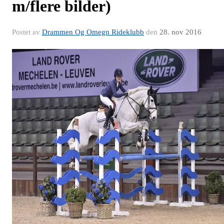
m/flere bilder)
Postet av
Drammen Og Omegn Rideklubb
den
28. nov 2016