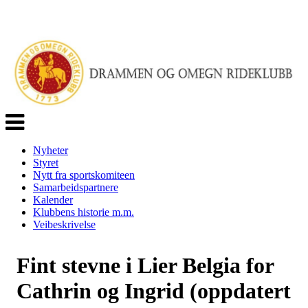
Veksle
navigasjon
Nyheter
Styret
Nytt fra sportskomiteen
Samarbeidspartnere
Kalender
Klubbens historie m.m.
Veibeskrivelse
Fint stevne i Lier Belgia for
Cathrin og Ingrid (oppdatert