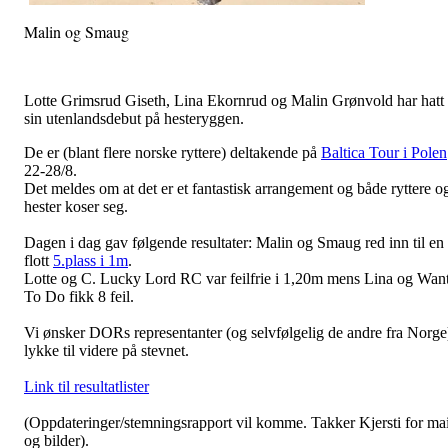
Malin og Smaug
Lotte Grimsrud Giseth, Lina Ekornrud og Malin Grønvold har hatt
sin utenlandsdebut på hesteryggen.
De er (blant flere norske ryttere) deltakende på
Baltica Tour i Polen
22-28/8.
Det meldes om at det er et fantastisk arrangement og både ryttere o
hester koser seg.
Dagen i dag gav følgende resultater: Malin og Smaug red inn til en
flott
5.plass i 1m
.
Lotte og C. Lucky Lord RC var feilfrie i 1,20m mens Lina og Wan
To Do fikk 8 feil.
Vi ønsker DORs representanter (og selvfølgelig de andre fra Norge
lykke til videre på stevnet.
Link til resultatlister
(Oppdateringer/stemningsrapport vil komme. Takker Kjersti for mai
og bilder).