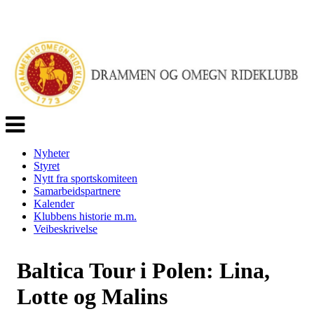
Veksle
navigasjon
Nyheter
Styret
Nytt fra sportskomiteen
Samarbeidspartnere
Kalender
Klubbens historie m.m.
Veibeskrivelse
Baltica Tour i Polen: Lina,
Lotte og Malins