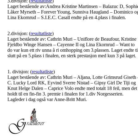
3.divisjon: (
resultatliste
)
Laget bestående av:Andrea Kristine Martinsen – Balazuc D, Sophi
Låker Myrseth – Forever Young, Sunniva Haugland – Dominico o
Lina Ekornrud – S.I.E.C. Casall endte på en 4.plass i finalen.
2.divisjon: (
resultatliste
)
Laget bestående av: Cathrin Muri – Uniflore de Beaufour, Kristine
Fjeldbo Winge Hansen – Cayenne II og Lina Ekornrud – Want to
do var kun ett riv unna å ri omhopping om 3.plassen. Laget endte ti
slutt på en 5.plass i finalen, en sterk prestasjon med kun 3 på laget.
1. divisjon: (
resultatliste
)
Laget bestående av: Cathrin Muri – Aljana, Lotte Grimsrud Giseth 
C. Lucky Lord RK, Eyvind Sverre Nistad – Gipsy Girl De Tiji og
Knut Helge Dalen – Caprice Volo endte med totalt 18 feil, men det
holdt til en fin-fin 3. premie i finalen for 1.div Norgesserien.
Lagleder i dag også var Anne-Britt Muri.