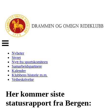
Veksle
navigasjon
Nyheter
Styret
Nytt fra sportskomiteen
Samarbeidspartnere
Kalender
Klubbens historie m.m.
Veibeskrivelse
Her kommer siste
statusrapport fra Bergen: