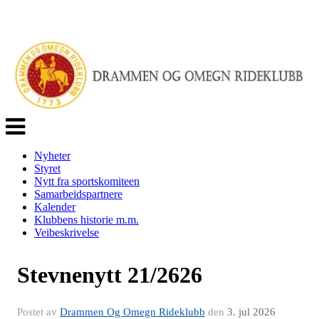
Veksle
navigasjon
Nyheter
Styret
Nytt fra sportskomiteen
Samarbeidspartnere
Kalender
Klubbens historie m.m.
Veibeskrivelse
Stevnenytt 21/2626
Postet av
Drammen Og Omegn Rideklubb
den
3. jul 2026