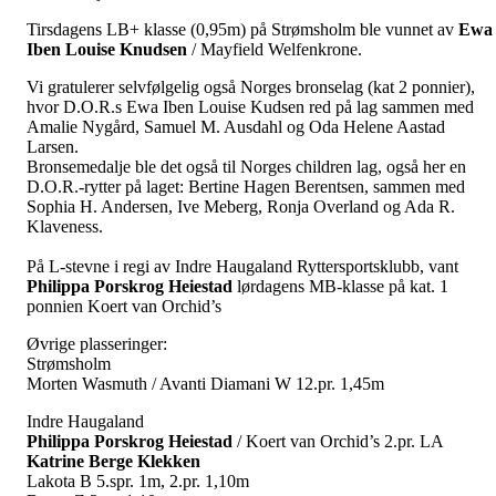
Tirsdagens LB+ klasse (0,95m) på Strømsholm ble vunnet av
Ewa
Iben Louise Knudsen
/ Mayfield Welfenkrone.
Vi gratulerer selvfølgelig også Norges bronselag (kat 2 ponnier),
hvor D.O.R.s Ewa Iben Louise Kudsen red på lag sammen med
Amalie Nygård, Samuel M. Ausdahl og Oda Helene Aastad
Larsen.
Bronsemedalje ble det også til Norges children lag, også her en
D.O.R.-rytter på laget: Bertine Hagen Berentsen, sammen med
Sophia H. Andersen, Ive Meberg, Ronja Overland og Ada R.
Klaveness.
På L-stevne i regi av Indre Haugaland Ryttersportsklubb, vant
Philippa Porskrog Heiestad
lørdagens MB-klasse på kat. 1
ponnien Koert van Orchid’s
Øvrige plasseringer:
Strømsholm
Morten Wasmuth / Avanti Diamani W 12.pr. 1,45m
Indre Haugaland
Philippa Porskrog Heiestad
/ Koert van Orchid’s 2.pr. LA
Katrine Berge Klekken
Lakota B 5.spr. 1m, 2.pr. 1,10m