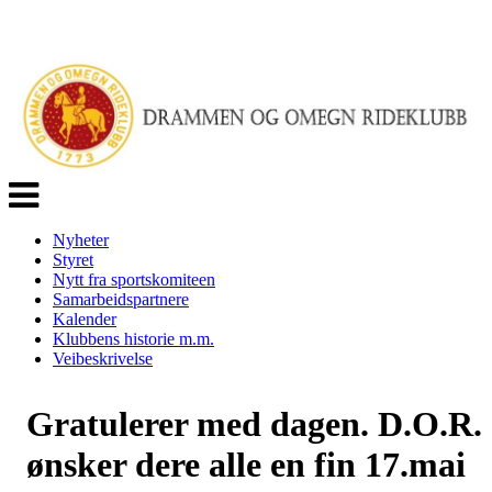
Veksle
navigasjon
Nyheter
Styret
Nytt fra sportskomiteen
Samarbeidspartnere
Kalender
Klubbens historie m.m.
Veibeskrivelse
Gratulerer med dagen. D.O.R.
ønsker dere alle en fin 17.mai