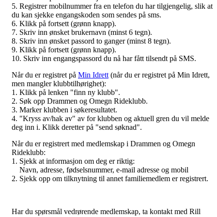
5. Registrer mobilnummer fra en telefon du har tilgjengelig, slik at
du kan sjekke engangskoden som sendes på sms.
6. Klikk på fortsett (grønn knapp).
7. Skriv inn ønsket brukernavn (minst 6 tegn).
8. Skriv inn ønsket passord to ganger (minst 8 tegn).
9. Klikk på fortsett (grønn knapp).
10. Skriv inn engangspassord du nå har fått tilsendt på SMS.
Når du er registret på
Min Idrett
(når du er registret på Min Idrett,
men mangler klubbtilhørighet):
1. Klikk på lenken "finn ny klubb".
2. Søk opp Drammen og Omegn Rideklubb.
3. Marker klubben i søkeresultatet.
4. "Kryss av/hak av" av for klubben og aktuell gren du vil melde
deg inn i. Klikk deretter på "send søknad".
Når du er registrert med medlemskap i Drammen og Omegn
Rideklubb:
1. Sjekk at informasjon om deg er riktig:
Navn, adresse, fødselsnummer, e-mail adresse og mobil
2. Sjekk opp om tilknytning til annet familiemedlem er registrert.
Har du spørsmål vedrørende medlemskap, ta kontakt med Rill