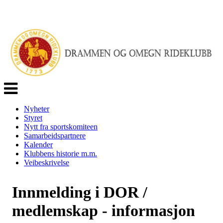
Veksle
navigasjon
Nyheter
Styret
Nytt fra sportskomiteen
Samarbeidspartnere
Kalender
Klubbens historie m.m.
Veibeskrivelse
Innmelding i DOR /
medlemskap - informasjon