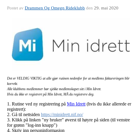
Postet av
Drammen Og Omegn Rideklubb
den
29. mai 2020
Det er VELDIG VIKTIG at alle gjør rutinen nedenfor for at medlems faktureringen blir
korrekt.
Alle klubbens medlemmer bør sjekke medlemskapet sitt i Min Idrett.
Hvis du ikke er registrert på Min Idrett, MÅ du registrere deg.
1. Rutine ved ny registrering på
Min Idrett
(hvis du ikke allerede er
registrert):
2. Gå til nettsiden
https://minidrett.nif.no/
3. Klikk på linken "ny bruker" øverst til høyre på siden (til venstre
for grønn "log-inn knapp")
4. Skriv inn personinformasjon