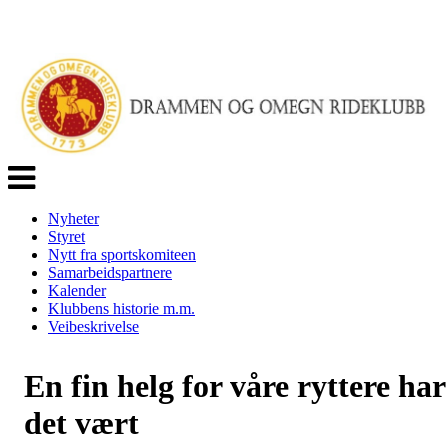
Veksle
navigasjon
Nyheter
Styret
Nytt fra sportskomiteen
Samarbeidspartnere
Kalender
Klubbens historie m.m.
Veibeskrivelse
En fin helg for våre ryttere har
det vært