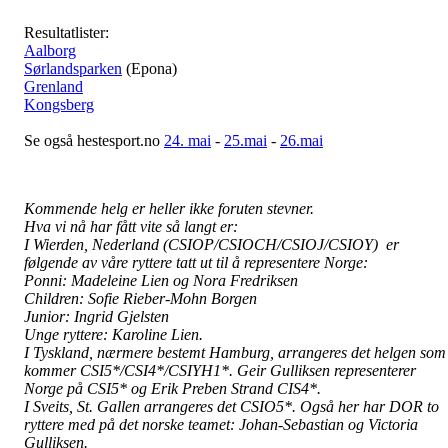
Resultatlister:
Aalborg
Sørlandsparken
(Epona)
Grenland
Kongsberg
Se og
så hestesport.no
24. mai
-
25.mai
-
26.mai
Kommende helg er heller ikke foruten stevner.
Hva vi nå har fått vite så langt er:
I Wierden, Nederland (CSIOP/CSIOCH/CSIOJ/CSIOY) er
følgende av våre ryttere tatt ut til å representere Norge:
Ponni: Madeleine Lien og Nora Fredriksen
Children: Sofie Rieber-Mohn Borgen
Junior: Ingrid Gjelsten
Unge ryttere: Karoline Lien.
I Tyskland, nærmere bestemt Hamburg, arrangeres det helgen som
kommer CSI5*/CSI4*/CSIYH1*. Geir Gulliksen representerer
Norge på CSI5* og Erik Preben Strand CIS4*.
I Sveits, St. Gallen arrangeres det CSIO5*. Også her har DOR to
ryttere med på det norske teamet: Johan-Sebastian og Victoria
Gulliksen.