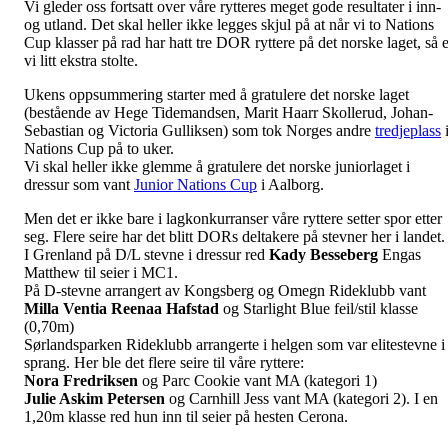
Vi gleder oss fortsatt over våre rytteres meget gode resultater i inn-
og utland. Det skal heller ikke legges skjul på at når vi to Nations
Cup klasser på rad har hatt tre DOR ryttere på det norske laget, så e
vi litt ekstra stolte.
Ukens oppsummering starter med å gratulere det norske laget
(bestående av Hege Tidemandsen, Marit Haarr Skollerud, Johan-
Sebastian og Victoria Gulliksen) som tok Norges andre
tredjeplass
Nations Cup på to uker.
Vi skal heller ikke glemme å gratulere det norske juniorlaget i
dressur som vant
Junior Nations Cup
i Aalborg.
Men det er ikke bare i lagkonkurranser våre ryttere setter spor etter
seg. Flere seire har det blitt DORs deltakere på stevner her i landet.
I Grenland på D/L stevne i dressur red
Kady Besseberg
Engas
Matthew til seier i MC1.
På D-stevne arrangert av Kongsberg og Omegn Rideklubb vant
Milla
Ventia Reenaa Hafstad
og Starlight Blue feil/stil klasse
(0,70m)
Sørlandsparken Rideklubb arrangerte i helgen som var elitestevne i
sprang. Her ble det flere seire til våre ryttere:
Nora Fredriksen
og Parc Cookie vant MA (kategori 1)
Julie Askim Petersen
og Carnhill Jess vant MA (kategori 2). I en
1,20m klasse red hun inn til seier på hesten Cerona.