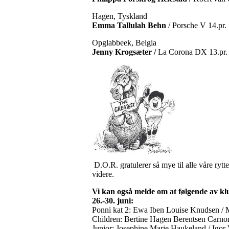
Hagen, Tyskland
Emma Tallulah Behn
/ Porsche V 14.pr.
Opglabbeek, Belgia
Jenny Krogsæter /
La Corona DX 13.pr.
D.O.R. gratulerer så mye til alle våre rytt
videre.
Vi kan også melde om at følgende av klu
26.-30. juni:
Ponni kat 2: Ewa Iben Louise Knudsen / 
Children: Bertine Hagen Berentsen Carno
Junior: Josephine Marie Haukeland / Igo