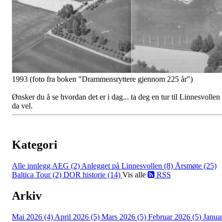
1993 (foto fra boken "Drammensryttere gjennom 225 år")
Ønsker du å se hvordan det er i dag... ta deg en tur til Linnesvollen
da vel.
Kategori
Alle innlegg
AEG (2)
Anlegget på Linnesvollen (8)
Årsmøte (25)
Baltica Tour (2)
DOR historie (14)
Vis alle
RSS
Arkiv
Mai 2026 (4)
April 2026 (5)
Mars 2026 (5)
Februar 2026 (5)
Janua