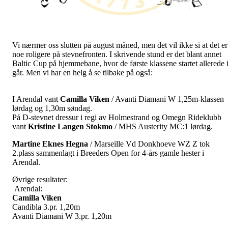
Vi nærmer oss slutten på august måned, men det vil ikke si at det er
noe roligere på stevnefronten. I skrivende stund er det blant annet
Baltic Cup på hjemmebane, hvor de første klassene startet allerede 
går. Men vi har en helg å se tilbake på også:
I Arendal vant
Camilla
Viken
/ Avanti Diamani W 1,25m-klassen
lørdag og 1,30m søndag.
På D-stevnet dressur i regi av Holmestrand og Omegn Rideklubb
vant
Kristine Langen
Stokmo
/ MHS Austerity MC:1 lørdag.
Martine Eknes Hegna
/ Marseille Vd Donkhoeve WZ Z tok
2.plass sammenlagt i Breeders Open for 4-års gamle hester i
Arendal.
Øvrige resultater:
Arendal:
Camilla Viken
Candibla 3.pr. 1,20m
Avanti Diamani W 3.pr. 1,20m