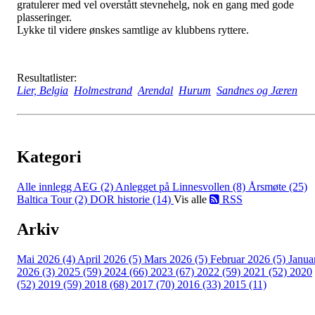
gratulerer med vel overstått stevnehelg, nok en gang med gode
plasseringer.
Lykke til videre ønskes samtlige av klubbens ryttere.
Resultatlister:
Lier, Belgia
Holmestrand
Arendal
Hurum
Sandnes og Jæren
Kategori
Alle innlegg
AEG (2)
Anlegget på Linnesvollen (8)
Årsmøte (25)
Baltica Tour (2)
DOR historie (14)
Vis alle
RSS
Arkiv
Mai 2026 (4)
April 2026 (5)
Mars 2026 (5)
Februar 2026 (5)
Janua
2026 (3)
2025 (59)
2024 (66)
2023 (67)
2022 (59)
2021 (52)
2020
(52)
2019 (59)
2018 (68)
2017 (70)
2016 (33)
2015 (11)