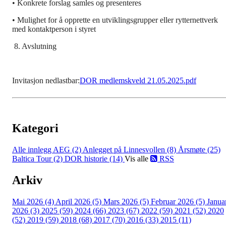
• Konkrete forslag samles og presenteres
• Mulighet for å opprette en utviklingsgrupper eller rytternettverk
med kontaktperson i styret
8. Avslutning
Invitasjon nedlastbar:
DOR medlemskveld 21.05.2025.pdf
Kategori
Alle innlegg
AEG (2)
Anlegget på Linnesvollen (8)
Årsmøte (25)
Baltica Tour (2)
DOR historie (14)
Vis alle
RSS
Arkiv
Mai 2026 (4)
April 2026 (5)
Mars 2026 (5)
Februar 2026 (5)
Janua
2026 (3)
2025 (59)
2024 (66)
2023 (67)
2022 (59)
2021 (52)
2020
(52)
2019 (59)
2018 (68)
2017 (70)
2016 (33)
2015 (11)