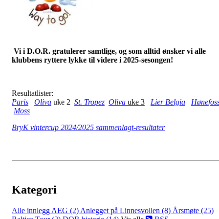
Vi i D.O.R. gratulerer samtlige, og som alltid ønsker vi alle
klubbens ryttere lykke til videre i 2025-sesongen!
Resultatlister:
Paris
Oliva
uke 2
St. Tropez
Oliva
uke 3
Lier Belgia
Hønefos
Moss
BryK vintercup 2024/2025 sammenlagt-resultater
Kategori
Alle innlegg
AEG (2)
Anlegget på Linnesvollen (8)
Årsmøte (25)