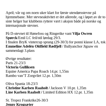
April; vår og om noen uker klart for første utendørsstevne på
hjemmebane. Mer stevneaktivitet er det allerede, og i løpet av de to
siste helger har klubbens ryttere vært i aksjon både på norske og
internasjonale stevner.
På D-stevnet til Hønefoss og Ringerike vant
Vilja Owren
Spørck
/Emil LC feil/stil lørdag 29/3.
I finalen BryK vintercup sprang (29-30/3) for ponni klasse LA, tok
Emmeline Adelèn Oldfield Rødfjell
/ Ballyanchor Jigsaw en
sammenlagt 3.plass
Øvrige resultater:
Paris 21-23/3
Victoria Gulliksen
Equine America Papa Roach 14.pr. 1,55m
Rambo van’T Zorgvliet 12.pr. 1,50m
Oliva Spania 18-23/3
Christine Karlsen Raaholt /
Jackson V 10.pr. 1,35m
Line Karlsen Raaholt /
Limited Edition HX 12.pr. 1,35m
St. Tropez Frankrike26-30/3
Jenny Krogsæter