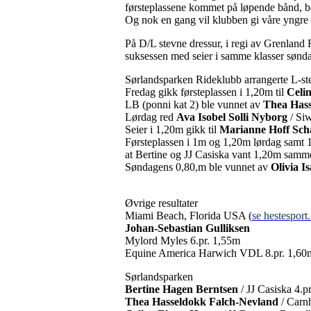
førsteplassene kommet på løpende bånd, b
Og nok en gang vil klubben gi våre yngre r
På D/L stevne dressur, i regi av Grenland 
suksessen med seier i samme klasser sønd
Sørlandsparken Rideklubb arrangerte L-st
Fredag gikk førsteplassen i 1,20m til
Celi
LB (ponni kat 2) ble vunnet av
Thea Hass
Lørdag red
Ava Isobel Solli Nyborg
/ Siw
Seier i 1,20m gikk til
Marianne Hoff Sch
Førsteplassen i 1m og 1,20m lørdag samt
at Bertine og JJ Casiska vant 1,20m samm
Søndagens 0,80,m ble vunnet av
Olivia I
Øvrige resultater
Miami Beach, Florida USA (
se hestesport
Johan-Sebastian Gulliksen
Mylord Myles 6.pr. 1,55m
Equine America Harwich VDL 8.pr. 1,60
Sørlandsparken
Bertine Hagen Berntsen
/ JJ Casiska 4.p
Thea Hasseldokk Falch-Nevland
/ Carnh