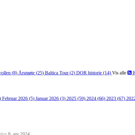
vollen (8)
Årsmøte (25)
Baltica Tour (2)
DOR historie (14)
Vis alle
R
)
Februar 2026 (5)
Januar 2026 (3)
2025 (59)
2024 (66)
2023 (67)
202
den
8. apr 2024