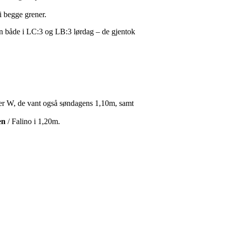
 i begge grener.
n både i LC:3 og LB:3 lørdag – de gjentok
r W, de vant også søndagens 1,10m, samt
en
/ Falino i 1,20m.