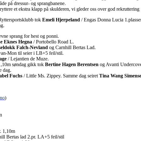
åde på dressur- og sprangbanene.
yttere et ekstra klapp på skulderen, vi gleder oss over god rekruttering
Ryttersportsklubb tok
Emeli
Hjerpeland
/ Engas Donna Lucia 1.plasse
ag.
evne sprang for hest og ponni.
ne Eknes Hegna
/ Portobello Road L.
eldokk Falch-Nevland
og Carnhill Bertas Lad.
an-Mon til seier i LB+5 feil/stil.
age
/ Lejantien de Muze.
 1,10m søndag gikk tok
Bertine Hagen
Berentsen
og Avanti Undercove
e dag.
sabel Fuchs
/ Little Ms. Zippey. Samme dag seiret
Tina Wang Simens
.no
)
m
r. 1,10m
ill Bertas lad 2.pr. LA+5 feil/stil