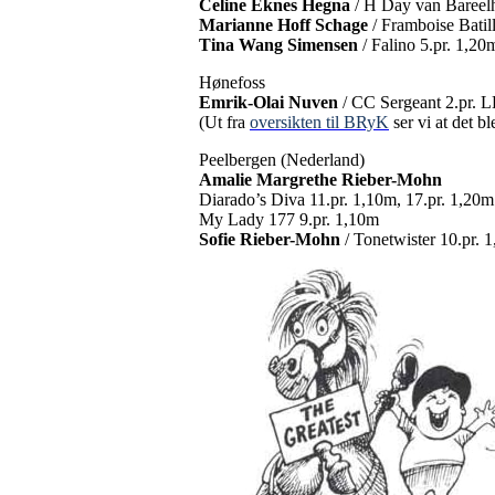
Celine Eknes Hegna
/ H Day van Bareelh
Marianne Hoff Schage
/ Framboise Batil
Tina Wang Simensen
/ Falino 5.pr. 1,20
Hønefoss
Emrik-Olai Nuven
/ CC Sergeant 2.pr. L
(Ut fra
oversikten til BRyK
ser vi at det b
Peelbergen (Nederland)
Amalie Margrethe Rieber-Mohn
Diarado’s Diva 11.pr. 1,10m, 17.pr. 1,20m
My Lady 177 9.pr. 1,10m
Sofie Rieber-Mohn
/ Tonetwister 10.pr. 