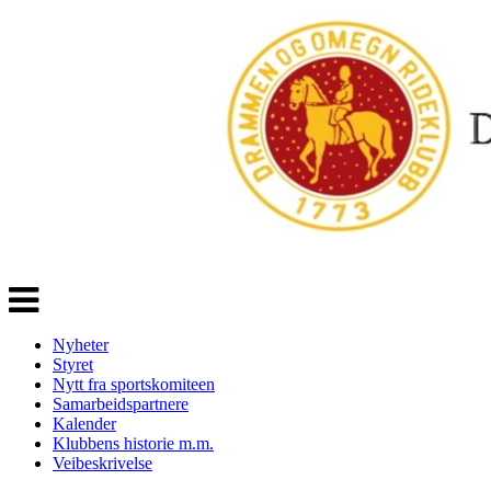
Veksle
navigasjon
Nyheter
Styret
Nytt fra sportskomiteen
Samarbeidspartnere
Kalender
Klubbens historie m.m.
Veibeskrivelse