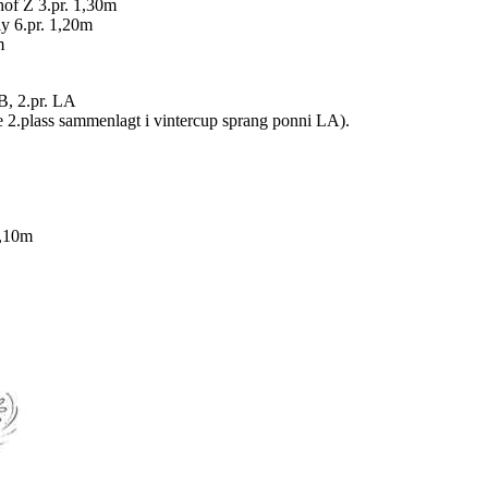
of Z 3.pr. 1,30m
ly 6.pr. 1,20m
m
B, 2.pr. LA
le 2.plass sammenlagt i vintercup sprang ponni LA).
1,10m