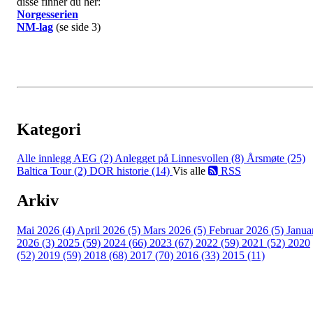
disse finner du her:
Norgesserien
NM-lag
(se side 3)
Kategori
Alle innlegg
AEG (2)
Anlegget på Linnesvollen (8)
Årsmøte (25)
Baltica Tour (2)
DOR historie (14)
Vis alle
RSS
Arkiv
Mai 2026 (4)
April 2026 (5)
Mars 2026 (5)
Februar 2026 (5)
Janua
2026 (3)
2025 (59)
2024 (66)
2023 (67)
2022 (59)
2021 (52)
2020
(52)
2019 (59)
2018 (68)
2017 (70)
2016 (33)
2015 (11)