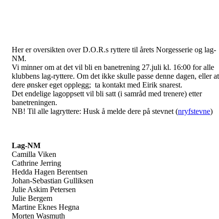
Her er oversikten over D.O.R.s ryttere til årets Norgesserie og lag-
NM.
Vi minner om at det vil bli en banetrening 27.juli kl. 16:00 for alle
klubbens lag-ryttere. Om det ikke skulle passe denne dagen, eller at
dere ønsker eget opplegg; ta kontakt med Eirik snarest.
Det endelige lagoppsett vil bli satt (i samråd med trenere) etter
banetreningen.
NB! Til alle lagryttere: Husk å melde dere på stevnet (
nryfstevne
)
Lag-NM
Camilla Viken
Cathrine Jerring
Hedda Hagen Berentsen
Johan-Sebastian Gulliksen
Julie Askim Petersen
Julie Bergem
Martine Eknes Hegna
Morten Wasmuth