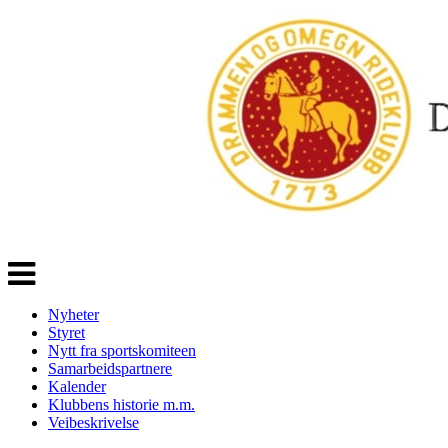
Veksle
navigasjon
Nyheter
Styret
Nytt fra sportskomiteen
Samarbeidspartnere
Kalender
Klubbens historie m.m.
Veibeskrivelse