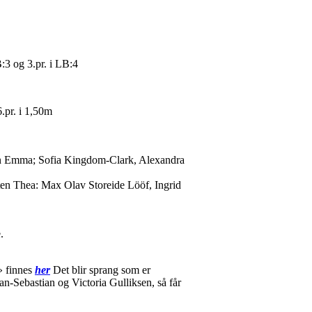
3 og 3.pr. i LB:4
.
pr. i 1,50m
uten Emma; Sofia Kingdom-Clark, Alexandra
uten Thea: Max Olav Storeide Lööf, Ingrid
.
t» finnes
her
Det blir sprang som er
han-Sebastian og Victoria Gulliksen, så får