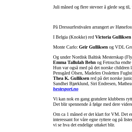
Juli måned og flere stevner å glede seg ti
På Dressurfestivalen arrangert av Hønefos
I Belgia (Knokke) red
Victoria Gulliksen
Monte Carlo:
Geir Gulliksen
og VDL Groe
Og under Nordisk Baltisk Mesterskap (Flyi
Emma Tallulah Behn
og Fetoucha endte p
Hun var også med på det norske children 
Pensgård Olsen, Madelen Ossletten Fugls
Thea K. Gulliksen
red på det norske juni
Sandhei Bjørklund, Siri Endresen, Mathe
hestesport.no
Vi kan nok en gang gratulere klubbens rytt
Det blir spennende å følge med dere vider
Om ca 1 måned er det klart for VM. Det ende
interessant for våre egne ryttere og på lis
vi se hva det endelige uttaket blir.