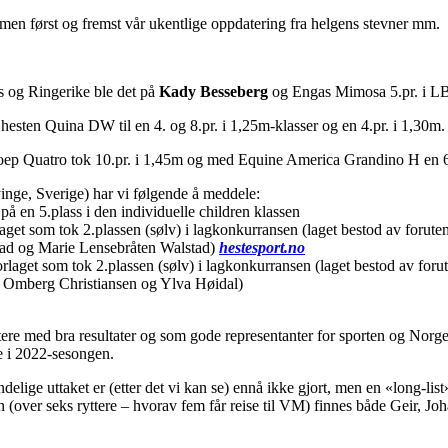
l, men først og fremst vår ukentlige oppdatering fra helgens stevner mm.
s og Ringerike ble det på
Kady
Besseberg
og Engas Mimosa 5.pr. i LB:
hesten Quina DW til en 4. og 8.pr. i 1,25m-klasser og en 4.pr. i 1,30m
p Quatro tok 10.pr. i 1,45m og med Equine America Grandino H en 6.
nge, Sverige) har vi følgende å meddele:
å en 5.plass i den individuelle children klassen
laget som tok 2.plassen (sølv) i lagkonkurransen (laget bestod av for
tad og Marie Lensebråten Walstad)
hestesport.no
orlaget som tok 2.plassen (sølv) i lagkonkurransen (laget bestod av for
a Omberg Christiansen og Ylva Høidal)
ere med bra resultater og som gode representanter for sporten og Norge
e i 2022-sesongen.
lige uttaket er (etter det vi kan se) ennå ikke gjort, men en «long-lis
ten (over seks ryttere – hvorav fem får reise til VM) finnes både Geir, Jo