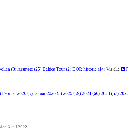
vollen (8)
Årsmøte (25)
Baltica Tour (2)
DOR historie (14)
Vis alle
R
)
Februar 2026 (5)
Januar 2026 (3)
2025 (59)
2024 (66)
2023 (67)
202
den
6. jul 2022