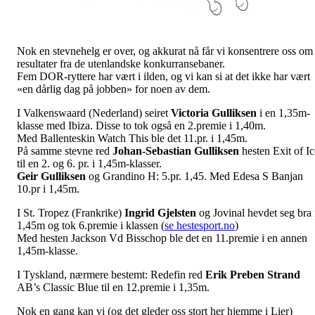
Nok en stevnehelg er over, og akkurat nå får vi konsentrere oss om
resultater fra de utenlandske konkurransebaner.
Fem DOR-ryttere har vært i ilden, og vi kan si at det ikke har vært
«en dårlig dag på jobben» for noen av dem.
I Valkenswaard (Nederland) seiret
Victoria Gulliksen
i en 1,35m-
klasse med Ibiza. Disse to tok også en 2.premie i 1,40m.
Med Ballenteskin Watch This ble det 11.pr. i 1,45m.
På samme stevne red
Johan-Sebastian Gulliksen
hesten Exit of Ic
til en 2. og 6. pr. i 1,45m-klasser.
Geir Gulliksen
og Grandino H: 5.pr. 1,45. Med Edesa S Banjan
10.pr i 1,45m.
I St. Tropez (Frankrike)
Ingrid
Gjelsten
og Jovinal hevdet seg bra 
1,45m og tok 6.premie i klassen (
se hestesport.no
)
Med hesten Jackson Vd Bisschop ble det en 11.premie i en annen
1,45m-klasse.
I Tyskland, nærmere bestemt: Redefin red
Erik Preben Strand
AB’s Classic Blue til en 12.premie i 1,35m.
Nok en gang kan vi (og det gleder oss stort her hjemme i Lier)