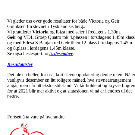
Vi gleder oss over gode resultater for både Victoria og Geir
Gulliksen fra stevnet i Tyskland sis helg..
Vi gratulerer
Victoria
og Ibiza med seier i fredagens 1,30m.
Geir
og VDL Groep Quatro tok 4.plassen i torsdagens 1,45m klass
og med Edesa S Banjan red Geir til en 12.plass i fredagens 1,45m
og 8.plass i lørdagens 1,45m klasse.
Se også hestesport.no
5. desember
.
Resultatlister
Det ble en heller, for oss, kort stevneoppdatering denne uken. Nå e
vanligvis desember en litt roligere måned, hva stevnearrangement
angår, men i år litt ekstra stillstand. Vi får holde ut og krysse fingre
for at 2021 blir mer aktivt og at situasjonen vi nå er i endres til det
bedre.
Fortsett å ta vare på hverandre.