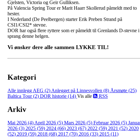
Gjelsten, Victoria og Geir Gulliksen.
På Valencia Spring Tour er Marit Haarr Skollerud påmeldt med to
hester.
I Nederland (De Peelbergen) starter Erik Preben Strand på
CSI1/CSI2* stevne.
DOR har også flere ryttere som er påmeldt til Grenlands D-stevne i
sprang denne helgen.
Vi ønsker dere alle sammen LYKKE TIL!
Kategori
Alle innlegg
AEG (2)
Anlegget på Linnesvollen (8)
Årsmøte (25)
Baltica Tour (2)
DOR historie (14)
Vis alle
RSS
Arkiv
Mai 2026 (4)
April 2026 (5)
Mars 2026 (5)
Februar 2026 (5)
Janua
2026 (3)
2025 (59)
2024 (66)
2023 (67)
2022 (59)
2021 (52)
2020
(52)
2019 (59)
2018 (68)
2017 (70)
2016 (33)
2015 (11)