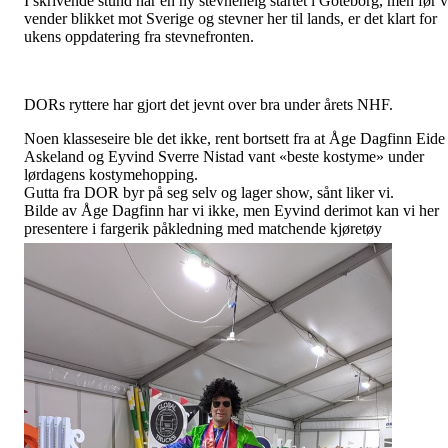
I skrivende stund har en ny stevnehelg startet i Göteborg, men før v
vender blikket mot Sverige og stevner her til lands, er det klart for
ukens oppdatering fra stevnefronten.
DORs ryttere har gjort det jevnt over bra under årets NHF.
Noen klasseseire ble det ikke, rent bortsett fra at Åge Dagfinn Eide
Askeland og Eyvind Sverre Nistad vant «beste kostyme» under
lørdagens kostymehopping.
Gutta fra DOR byr på seg selv og lager show, sånt liker vi.
Bilde av Åge Dagfinn har vi ikke, men Eyvind derimot kan vi her
presentere i fargerik påkledning med matchende kjøretøy