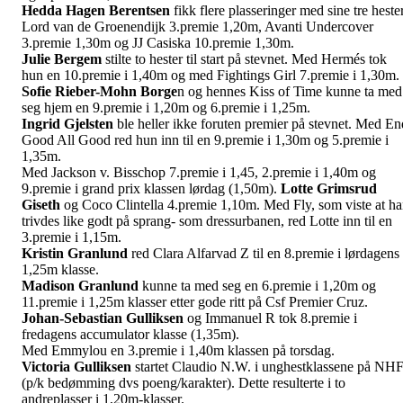
Hedda Hagen Berentsen
fikk flere plasseringer med sine tre hester
Lord van de Groenendijk 3.premie 1,20m, Avanti Undercover
3.premie 1,30m og JJ Casiska 10.premie 1,30m.
Julie Bergem
stilte to hester til start på stevnet. Med Hermés tok
hun en 10.premie i 1,40m og med Fightings Girl 7.premie i 1,30m.
Sofie Rieber-Mohn Borge
n og hennes Kiss of Time kunne ta med
seg hjem en 9.premie i 1,20m og 6.premie i 1,25m.
Ingrid Gjelsten
ble heller ikke foruten premier på stevnet. Med En
Good All Good red hun inn til en 9.premie i 1,30m og 5.premie i
1,35m.
Med Jackson v. Bisschop 7.premie i 1,45, 2.premie i 1,40m og
9.premie i grand prix klassen lørdag (1,50m).
Lotte Grimsrud
Giseth
og Coco Clintella 4.premie 1,10m. Med Fly, som viste at h
trivdes like godt på sprang- som dressurbanen, red Lotte inn til en
3.premie i 1,15m.
Kristin Granlund
red Clara Alfarvad Z til en 8.premie i lørdagens
1,25m klasse.
Madison Granlund
kunne ta med seg en 6.premie i 1,20m og
11.premie i 1,25m klasser etter gode ritt på Csf Premier Cruz.
Johan-Sebastian Gulliksen
og Immanuel R tok 8.premie i
fredagens accumulator klasse (1,35m).
Med Emmylou en 3.premie i 1,40m klassen på torsdag.
Victoria Gulliksen
startet Claudio N.W. i unghestklassene på NH
(p/k bedømming dvs poeng/karakter). Dette resulterte i to
andreplasser i 1,20m-klasser.