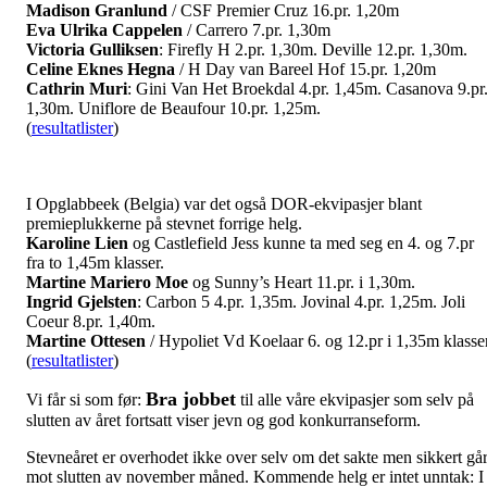
Madison Granlund
/ CSF Premier Cruz 16.pr. 1,20m
Eva Ulrika Cappelen
/ Carrero 7.pr. 1,30m
Victoria Gulliksen
: Firefly H 2.pr. 1,30m. Deville 12.pr. 1,30m.
Celine Eknes Hegna
/ H Day van Bareel Hof 15.pr. 1,20m
Cathrin Muri
: Gini Van Het Broekdal 4.pr. 1,45m. Casanova 9.pr
1,30m. Uniflore de Beaufour 10.pr. 1,25m.
(
resultatlister
)
I Opglabbeek (Belgia) var det også DOR-ekvipasjer blant
premieplukkerne på stevnet forrige helg.
Karoline Lien
og Castlefield Jess kunne ta med seg en 4. og 7.pr
fra to 1,45m klasser.
Martine Mariero Moe
og Sunny’s Heart 11.pr. i 1,30m.
Ingrid Gjelsten
: Carbon 5 4.pr. 1,35m. Jovinal 4.pr. 1,25m. Joli
Coeur 8.pr. 1,40m.
Martine Ottesen
/ Hypoliet Vd Koelaar 6. og 12.pr i 1,35m klasser
(
resultatlister
)
Bra jobbet
Vi får si som før:
til alle våre ekvipasjer som selv på
slutten av året fortsatt viser jevn og god konkurranseform.
Stevneåret er overhodet ikke over selv om det sakte men sikkert gå
mot slutten av november måned. Kommende helg er intet unntak: I