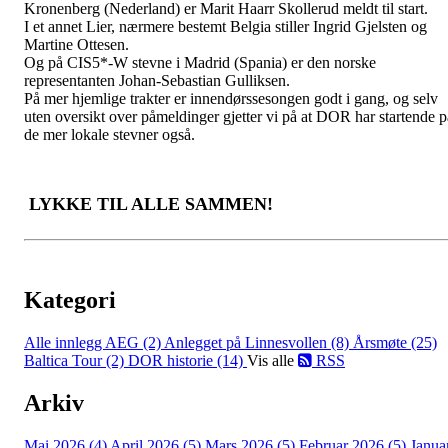
Kronenberg (Nederland) er Marit Haarr Skollerud meldt til start.
I et annet Lier, nærmere bestemt Belgia stiller Ingrid Gjelsten og
Martine Ottesen.
Og på CIS5*-W stevne i Madrid (Spania) er den norske
representanten Johan-Sebastian Gulliksen.
På mer hjemlige trakter er innendørssesongen godt i gang, og selv
uten oversikt over påmeldinger gjetter vi på at DOR har startende p
de mer lokale stevner også.
LYKKE TIL ALLE SAMMEN!
Kategori
Alle innlegg
AEG (2)
Anlegget på Linnesvollen (8)
Årsmøte (25)
Baltica Tour (2)
DOR historie (14)
Vis alle
RSS
Arkiv
Mai 2026 (4)
April 2026 (5)
Mars 2026 (5)
Februar 2026 (5)
Janua