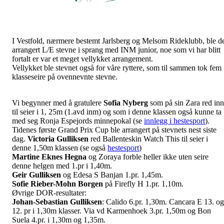
I Vestfold, nærmere bestemt Jarlsberg og Melsom Rideklubb, ble d
arrangert L/E stevne i sprang med INM junior, noe som vi har blitt
fortalt er var et meget vellykket arrangement.
Vellykket ble stevnet også for våre ryttere, som til sammen tok fem
klasseseire på ovennevnte stevne.
Vi begynner med å gratulere
Sofia
Nyberg
som på sin Zara red inn
til seier i 1, 25m (1.avd inm) og som i denne klassen også kunne ta
med seg Ronja Espejords minnepokal (se
innlegg i hestesport
).
Tidenes første Grand Prix Cup ble arrangert på stevnets nest siste
dag.
Victoria
Gulliksen
red Ballenteskin Watch This til seier i
denne 1,50m klassen (se også
hestesport
)
Martine Eknes Hegna
og Zoraya forble heller ikke uten seire
denne helgen med 1.pr i 1,40m.
Geir Gulliksen
og Edesa S Banjan 1.pr. 1,45m.
Sofie Rieber-Mohn Borgen
på Firefly H 1.pr. 1,10m.
Øvrige DOR-resultater:
Johan-Sebastian Gulliksen
: Calido 6.pr. 1,30m. Cancara E 13. og
12. pr i 1,30m klasser. Via vd Karmenhoek 3.pr. 1,50m og Bon
Suela 4.pr. i 1,30m og 1,35m.