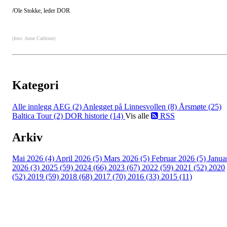
/Ole Stokke, leder DOR
(foto: Anne Cathrine)
Kategori
Alle innlegg
AEG (2)
Anlegget på Linnesvollen (8)
Årsmøte (25)
Baltica Tour (2)
DOR historie (14)
Vis alle
RSS
Arkiv
Mai 2026 (4)
April 2026 (5)
Mars 2026 (5)
Februar 2026 (5)
Janua
2026 (3)
2025 (59)
2024 (66)
2023 (67)
2022 (59)
2021 (52)
2020
(52)
2019 (59)
2018 (68)
2017 (70)
2016 (33)
2015 (11)