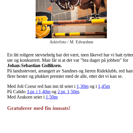
Arkivfoto / M. Edvardsen
En litt roligere stevnehelg har det vært, men likevel har vi hatt rytte
ute og konkurrert. Man får si at det var "bra dager på jobben" for
Johan-Sebastian Gulliksen.
På landsstevnet, arrangert av Sandnes og Jæren Rideklubb, red han
flere hester og plukket premier med de alle, etter det vi kan se.
Med Joli Coeur red han inn til seier i
1,30m
og i
1,45m
På Calido
3.pr. i 1,40m
og
2.pr. 1,50m
.
Med Arakorn seier i
1,50m
Gratulerer med fin innsats!