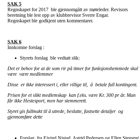
SAK 5
Regnskapet for 2017 ble gjennomgått av møteleder. Revisors
beretning ble lest opp av klubbrevisor Sverre Engar.
Regnskapet ble godkjent uten kommentarer.
SAK 6
Innkomne forslag :
Styrets forslag ble vedtatt slik:
Det er behov for at de som rir på timer for funksjonshemmede skal
være være medlemmer
Disse er ikke interessert i, eller villige til, å betale full kontingent.
Prisen for et slikt medlemskap kan f.eks. være Kr. 300 pr år. Man
får ikke Hestesport, men har stemmerett.
Styret gis fullmakt til å utrede, beslutte, fastsette detaljer og
gjennomføre dette
Forslag fra Eivind Nistad, Astrid Pedersen og Ellen Stensru