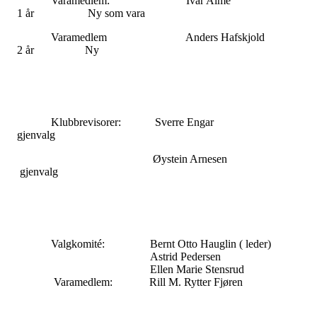
Varamedlem: Ivar Alm
1 år Ny som vara
Varamedlem Anders Hafskjol
2 år Ny
Klubbrevisorer: Sverre Engar
gjenvalg
Øystein Arnesen
gjenvalg
Valgkomité: Bernt Otto Hauglin ( leder)
Astrid Pedersen
Ellen Marie Stensrud
Varamedlem: Rill M. Rytter Fjøren