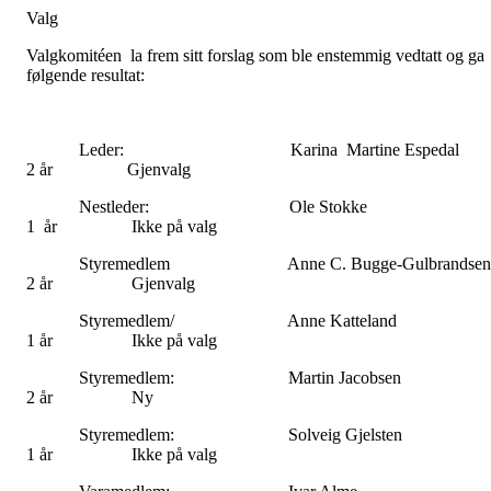
Valg
Valgkomitéen la frem sitt forslag som ble enstemmig vedtatt og ga
følgende resultat:
Leder: Karina Martine Espeda
2 år Gjenvalg
Nestleder: Ole Stokk
1 år Ikke på valg
Styremedlem Anne C. Bugge-Gulbrandse
2 år Gjenvalg
Styremedlem/ Anne Kattelan
1 år Ikke på valg
Styremedlem: Martin Jacobse
2 år Ny
Styremedlem: Solveig Gjelste
1 år Ikke på valg