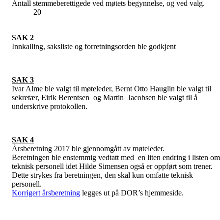
Antall stemmeberettigede ved møtets begynnelse, og ved valg.
20
SAK 2
Innkalling, saksliste og forretningsorden ble godkjent
SAK 3
Ivar Alme ble valgt til møteleder, Bernt Otto Hauglin ble valgt til
sekretær, Eirik Berentsen og Martin Jacobsen ble valgt til å
underskrive protokollen.
SAK 4
Årsberetning 2017 ble gjennomgått av møteleder.
Beretningen ble enstemmig vedtatt med en liten endring i listen om
teknisk personell idet Hilde Simensen også er oppført som trener.
Dette strykes fra beretningen, den skal kun omfatte teknisk
personell.
Korrigert årsberetning
legges ut på DOR’s hjemmeside.