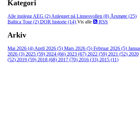
Kategori
Alle innlegg
AEG (2)
Anlegget på Linnesvollen (8)
Årsmøte (25)
Baltica Tour (2)
DOR historie (14)
Vis alle
RSS
Arkiv
Mai 2026 (4)
April 2026 (5)
Mars 2026 (5)
Februar 2026 (5)
Janua
2026 (3)
2025 (59)
2024 (66)
2023 (67)
2022 (59)
2021 (52)
2020
(52)
2019 (59)
2018 (68)
2017 (70)
2016 (33)
2015 (11)