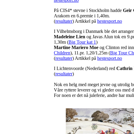
hestesport.no
På CIS4* stevne i Stockholm hadde
Geir
Arakorn en 6.premie i 1,40m.
(
resultater
) Artikkel på
hestesport.no
I Vilhelmsborg i Danmark ble det arrangert 
Madeleine Lien
og Javas Alun tok en 9.p
1,30m (
Big Tour kat 1
)
Martine Mariero Moe
og Clinton red inn 
Children
), 11.pr. 1,20/1,25m (
Big Tour Ch
(
resultater
) Artikkel på
hestesport.no
I Lichtenvoorde (Nederland) red
Cathrin
(
resultater
)
Nok en helg med meget jevne og utrolig bra
Våre ryttere leverer og vi gleder oss med
For noen er det nå juleferie, andre har muli