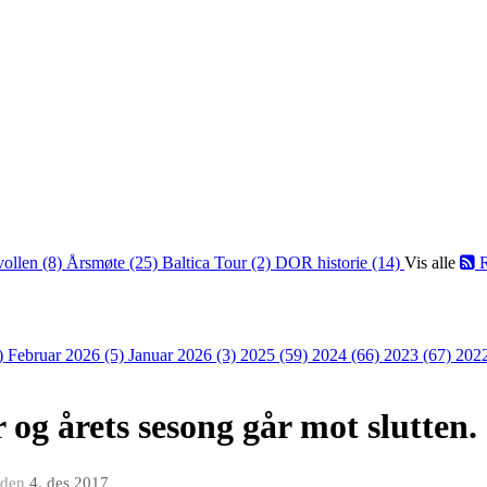
vollen (8)
Årsmøte (25)
Baltica Tour (2)
DOR historie (14)
Vis alle
R
)
Februar 2026 (5)
Januar 2026 (3)
2025 (59)
2024 (66)
2023 (67)
202
 og årets sesong går mot slutten.
den
4. des 2017