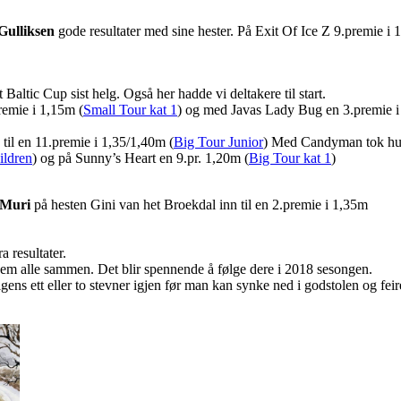
Gulliksen
gode resultater med sine hester. På Exit Of Ice Z 9.premie i
Baltic Cup sist helg. Også her hadde vi deltakere til start.
remie i 1,15m (
Small Tour kat 1
) og med Javas Lady Bug en 3.premie i
til en 11.premie i 1,35/1,40m (
Big Tour Junior
) Med Candyman tok hun
ildren
) og på Sunny’s Heart en 9.pr. 1,20m (
Big Tour kat 1
)
 Muri
på hesten Gini van het Broekdal inn til en 2.premie i 1,35m
 resultater.
 dem alle sammen. Det blir spennende å følge dere i 2018 sesongen.
gens ett eller to stevner igjen før man kan synke ned i godstolen og feire