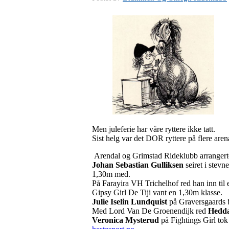
Men juleferie har våre ryttere ikke tatt.
Sist helg var det DOR ryttere på flere aren
Arendal og Grimstad Rideklubb arrangerte s
Johan Sebastian Gulliksen
seiret i stev
1,30m med.
På Farayira VH Trichelhof red han inn til 
Gipsy Girl De Tiji vant en 1,30m klasse.
Julie Iselin Lundquist
på Graversgaards 
Med Lord Van De Groenendijk red
Hedda
Veronica Mysterud
på Fightings Girl tok