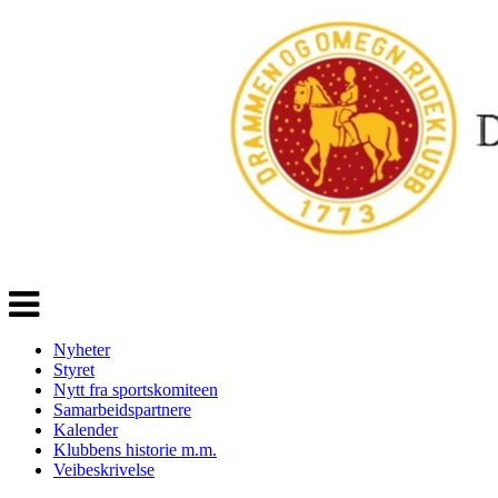
Veksle
navigasjon
Nyheter
Styret
Nytt fra sportskomiteen
Samarbeidspartnere
Kalender
Klubbens historie m.m.
Veibeskrivelse