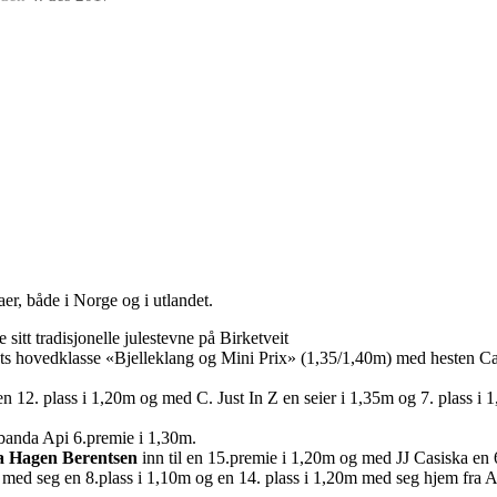
aer, både i Norge og i utlandet.
itt tradisjonelle julestevne på Birketveit
nets hovedklasse «Bjelleklang og Mini Prix» (1,35/1,40m) med hesten Ca
en 12. plass i 1,20m og med C. Just In Z en seier i 1,35m og 7. plass i
banda Api 6.premie i 1,30m.
 Hagen Berentsen
inn til en 15.premie i 1,20m og med JJ Casiska en 
 med seg en 8.plass i 1,10m og en 14. plass i 1,20m med seg hjem fra A