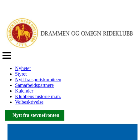
Veksle
navigasjon
Nyheter
Styret
Nytt fra sportskomiteen
Samarbeidspartnere
Kalender
Klubbens historie m.m.
Veibeskrivelse
Informasjon
Nytt fra stevnefronten
Nytt fra stevnefronten
Nytt fra stevnefronten