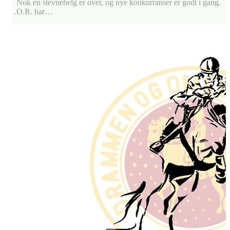
Nok en stevnehelg er over, og nye konkurranser er godt i gang.
.O.R. har…