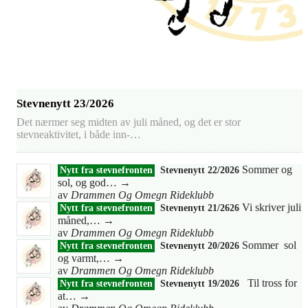
Stevnenytt 23/2026
Det nærmer seg midten av juli måned, og det er stor
stevneaktivitet, i både inn-…
Sommer og
Nytt fra stevnefronten
Stevnenytt 22/2026
sol, og god…
→
av
Drammen Og Omegn Rideklubb
Vi skriver juli
Nytt fra stevnefronten
Stevnenytt 21/2626
måned,…
→
av
Drammen Og Omegn Rideklubb
Sommer sol
Nytt fra stevnefronten
Stevnenytt 20/2026
og varmt,…
→
av
Drammen Og Omegn Rideklubb
Til tross for
Nytt fra stevnefronten
Stevnenytt 19/2026
at…
→