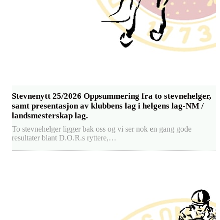
Stevnenytt 25/2026 Oppsummering fra to stevnehelger,
samt presentasjon av klubbens lag i helgens lag-NM /
landsmesterskap lag.
To stevnehelger ligger bak oss og vi ser nok en gang gode
resultater blant D.O.R.s ryttere,…