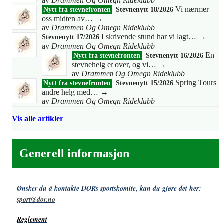
av
Drammen Og Omegn Rideklubb
Vi nærmer
Nytt fra stevnefronten
Stevnenytt 18/2026
oss midten av…
→
av
Drammen Og Omegn Rideklubb
I skrivende stund har vi lagt…
→
Stevnenytt 17/2026
av
Drammen Og Omegn Rideklubb
En
Nytt fra stevnefronten
Stevnenytt 16/2026
stevnehelg er over, og vi…
→
av
Drammen Og Omegn Rideklubb
Spring Tours
Nytt fra stevnefronten
Stevnenytt 15/2026
andre helg med…
→
av
Drammen Og Omegn Rideklubb
Vis alle artikler
Generell informasjon
Ønsker du å kontakte DORs sportskomite, kan du gjøre det her:
sport@dor.no
Reglement