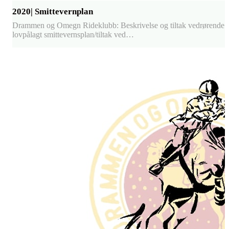
2020| Smittevernplan
Drammen og Omegn Rideklubb: Beskrivelse og tiltak vedrørende
lovpålagt smittevernsplan/tiltak ved…