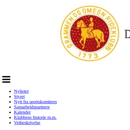
Veksle
navigasjon
Nyheter
Styret
Nytt fra sportskomiteen
Samarbeidspartnere
Kalender
Klubbens historie m.m.
Veibeskrivelse