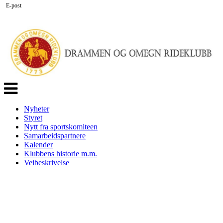
E-post
Veksle
navigasjon
Nyheter
Styret
Nytt fra sportskomiteen
Samarbeidspartnere
Kalender
Klubbens historie m.m.
Veibeskrivelse