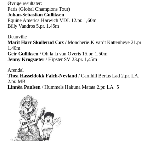
Øvrige resultater:
Paris (Global Champions Tour)
Johan-Sebastian Gulliksen
Equine America Harwich VDL 12.pr. 1,60m
Billy Vandros 5.pr. 1,45m
Deauville
Marit Harr Skollerud Cox /
Moncherie-K van’t Kattenheye 21.pr
1,40m
Geir Gulliksen
/ Oh la la van Overis 15.pr. 1,50m
Jenny Krogsæter
/ Hipster SV 23.pr. 1,45m
Arendal
Thea Hasseldokk Falch-Nevland
/ Carnhill Bertas Lad 2.pr. LA,
2.pr. MB
Linnèa Paulsen
/ Hummels Hakuna Matata 2.pr. LA+5