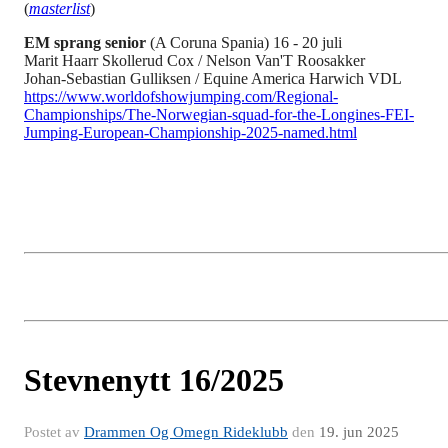
(
masterlist
)
EM sprang senior
(A Coruna Spania) 16 - 20 juli
Marit Haarr Skollerud Cox / Nelson Van'T Roosakker
Johan-Sebastian Gulliksen / Equine America Harwich VDL
https://www.worldofshowjumping.com/Regional-
Championships/The-Norwegian-squad-for-the-Longines-FEI-
Jumping-European-Championship-2025-named.html
Stevnenytt 16/2025
Postet av
Drammen Og Omegn Rideklubb
den
19. jun 2025