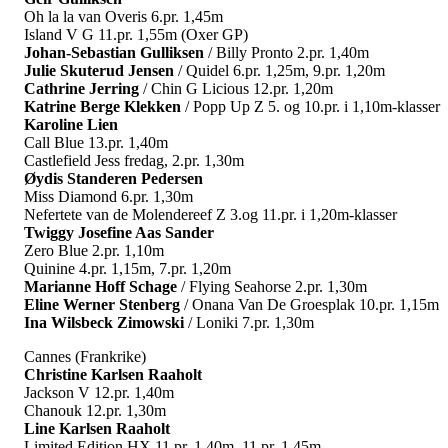
Oh la la van Overis 6.pr. 1,45m
Island V G 11.pr. 1,55m (Oxer GP)
Johan-Sebastian Gulliksen
/ Billy Pronto 2.pr. 1,40m
Julie Skuterud Jensen
/ Quidel 6.pr. 1,25m, 9.pr. 1,20m
Cathrine Jerring
/ Chin G Licious 12.pr. 1,20m
Katrine Berge Klekken
/ Popp Up Z 5. og 10.pr. i 1,10m-klasser
Karoline Lien
Call Blue 13.pr. 1,40m
Castlefield Jess fredag, 2.pr. 1,30m
Øydis Standeren Pedersen
Miss Diamond 6.pr. 1,30m
Nefertete van de Molendereef Z 3.og 11.pr. i 1,20m-klasser
Twiggy Josefine Aas Sander
Zero Blue 2.pr. 1,10m
Quinine 4.pr. 1,15m, 7.pr. 1,20m
Marianne Hoff Schage
/ Flying Seahorse 2.pr. 1,30m
Eline Werner Stenberg
/ Onana Van De Groesplak 10.pr. 1,15m
Ina Wilsbeck Zimowski
/ Loniki 7.pr. 1,30m
Cannes (Frankrike)
Christine Karlsen Raaholt
Jackson V 12.pr. 1,40m
Chanouk 12.pr. 1,30m
Line Karlsen Raaholt
Limited Edition HX 11.pr. 1,40m, 11.pr. 1,45m