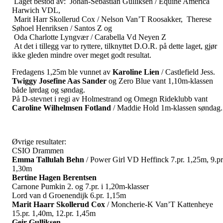
Laget bestod av: Johan-Sebastian Gulliksen / Equine America
Harwich VDL,
Marit Harr Skollerud Cox / Nelson Van’T Roosakker, Therese
Søhoel Henriksen / Santos Z og
Oda Charlotte Lyngvær / Carabella Vd Neyen Z
At det i tillegg var to ryttere, tilknyttet D.O.R. på dette laget, gjør
ikke gleden mindre over meget godt resultat.
Fredagens 1,25m ble vunnet av
Karoline Lien
/ Castlefield Jess.
Twiggy Josefine Aas Sander
og Zero Blue vant 1,10m-klassen
både lørdag og søndag.
På D-stevnet i regi av Holmestrand og Omegn Rideklubb vant
Caroline Wilhelmsen Fotland
/ Maddie Hold 1m-klassen søndag.
Øvrige resultater:
CSIO Drammen
Emma Tallulah Behn
/ Power Girl VD Heffinck 7.pr. 1,25m, 9.pr
1,30m
Bertine Hagen Berentsen
Carnone Pumkin 2. og 7.pr. i 1,20m-klasser
Lord van d Groenendijk 6.pr. 1,15m
Marit Haarr Skollerud Cox
/ Moncherie-K Van’T Kattenheye
15.pr. 1,40m, 12.pr. 1,45m
Geir Gulliksen