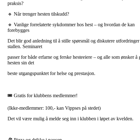
praksis?
🔹 Når trenger hesten tilskudd?
🔹 Vanlige forrelaterte sykdommer hos hest – og hvordan de kan
forebygges
Det blir god anledning til å stille spørsmål og diskutere utfordringer
stallen. Seminaret
passer for både erfarne og ferske hesteeiere – og alle som ønsker å 
hesten sin det
beste utgangspunktet for helse og prestasjon.
🎟 Gratis for klubbens medlemmer!
(Ikke-medlemmer: 100,- kan Vippses på stedet)
Det vil være mulig å melde seg inn i klubben i løpet av kvelden.
🍕 Pizza og drikke i pausen.