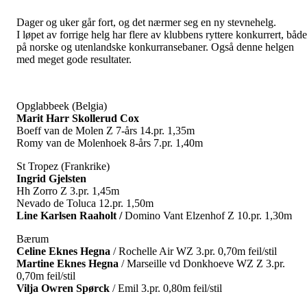
Dager og uker går fort, og det nærmer seg en ny stevnehelg.
I løpet av forrige helg har flere av klubbens ryttere konkurrert, både
på norske og utenlandske konkurransebaner. Også denne helgen
med meget gode resultater.
Opglabbeek (Belgia)
Marit Harr Skollerud Cox
Boeff van de Molen Z 7-års 14.pr. 1,35m
Romy van de Molenhoek 8-års 7.pr. 1,40m
St Tropez (Frankrike)
Ingrid Gjelsten
Hh Zorro Z 3.pr. 1,45m
Nevado de Toluca 12.pr. 1,50m
Line Karlsen Raaholt /
Domino Vant Elzenhof Z 10.pr. 1,30m
Bærum
Celine Eknes Hegna
/ Rochelle Air WZ 3.pr. 0,70m feil/stil
Martine Eknes Hegna
/ Marseille vd Donkhoeve WZ Z 3.pr.
0,70m feil/stil
Vilja Owren Spørck
/ Emil 3.pr. 0,80m feil/stil