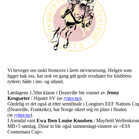
Vi beveger oss raskt fremover i årets stevnesesong. Helgen som
ligger bak oss, har nok en gang gitt gode resultater for klubbens
ryttere; både i inn- og utland.
Lørdagens 1,50m klasse i Deauville ble vunnet av
Jenny
Krogsæter
/ Hipster SV (se
rytter.no
).
Gledelig er det også at etter semifinale i Longines EEF Nations Cu
(Deauville, Frankrike), har Norge sikret seg en plass i finalen
(se
rytter.no
).
I Arendal vant
Ewa Iben Louise Knudsen
/ Mayfield Welfenkron
MB+5 søndag. Disse to ble også sammenlagt-vinnere av «ESS
Connemara Cup».