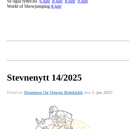
Se også rytter.no
6.juni
8.juni
8.juni
9.juni
World of Showjumping
8.juni
Stevnenytt 14/2025
Postet av
Drammen Og Omegn Rideklubb
den
5. jun 2025