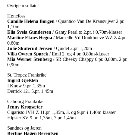
Øvrige resultater
Hønefoss
Camille Helena Borgen
/ Quantico Van De Kransvijver 2.pr.
1,10m
Ella Sveia Gundersen
/ Ganty Pearl to 2.pr. i 0,70m-klasser
Martine Eknes Hegna
/ Marseille Vd Donkhoeve WZ Z 4.pr.
0.60m
Julie Skuterud Jensen
/ Quidel 2.pr. 1,20m
Vilja Owren Spørck
/ Emil 2. og 4.pr. 0,80m-klasser
Mia Werner Stenberg
/ SR Cheeky Chappy 6.pr. 0,80m, 2.pr.
0,90m
St. Tropez Frankrike
Ingrid Gjelsten
I Know 9.pr. 1,35m
Derrick 121 5.pr. 1,45m
Cabourg Frankrike
Jenny Krogsæter
Cigaristo JVH Z 11.pr. 1,35m, 3. og 9.pr. i 1,40m-klasser
Hipster SV 9.pr. 1,35m, 7.pr. 1,45m
Sandnes og Jæren
Bertine Hagen Berentsen