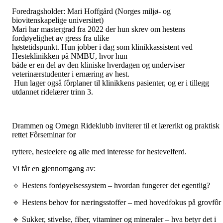
Foredragsholder: Mari Hoffgård (Norges miljø- og
biovitenskapelige universitet)
Mari har mastergrad fra 2022 der hun skrev om hestens
fordøyelighet av gress fra ulike
høstetidspunkt. Hun jobber i dag som klinikkassistent ved
Hesteklinikken på NMBU, hvor hun
både er en del av den kliniske hverdagen og underviser
veterinærstudenter i ernæring av hest.
Hun lager også fôrplaner til klinikkens pasienter, og er i tillegg
utdannet ridelærer trinn 3.
Drammen og Omegn Rideklubb inviterer til et lærerikt og praktisk
rettet Fôrseminar for
ryttere, hesteeiere og alle med interesse for hestevelferd.
Vi får en gjennomgang av:
🔹 Hestens fordøyelsessystem – hvordan fungerer det egentlig?
🔹 Hestens behov for næringsstoffer – med hovedfokus på grovfôr
🔹 Sukker, stivelse, fiber, vitaminer og mineraler – hva betyr det i