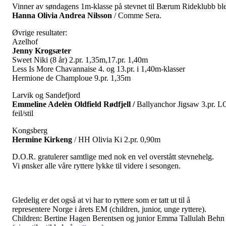
Vinner av søndagens 1m-klasse på stevnet til Bærum Rideklubb bl
Hanna Olivia Andrea Nilsson
/ Comme Sera.
Øvrige resultater:
Azelhof
Jenny Krogsæter
Sweet Niki (8 år) 2.pr. 1,35m,17.pr. 1,40m
Less Is More Chavannaise 4. og 13.pr. i 1,40m-klasser
Hermione de Champloue 9.pr. 1,35m
Larvik og Sandefjord
Emmeline Adelèn Oldfield Rødfjell /
Ballyanchor Jigsaw 3.pr. L
feil/stil
Kongsberg
Hermine Kirkeng
/ HH Olivia Ki 2.pr. 0,90m
D.O.R. gratulerer samtlige med nok en vel overstått stevnehelg.
Vi ønsker alle våre ryttere lykke til videre i sesongen.
Gledelig er det også at vi har to ryttere som er tatt ut til å
representere Norge i årets EM (children, junior, unge ryttere).
Children: Bertine Hagen Berentsen og junior Emma Tallulah Behn