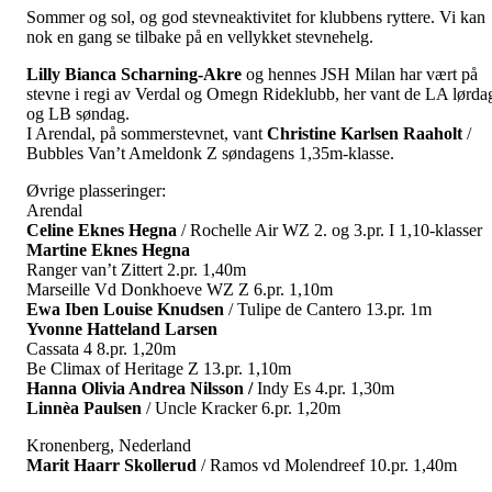
Sommer og sol, og god stevneaktivitet for klubbens ryttere. Vi kan
nok en gang se tilbake på en vellykket stevnehelg.
Lilly Bianca Scharning-Akre
og hennes JSH Milan har vært på
stevne i regi av Verdal og Omegn Rideklubb, her vant de LA lørda
og LB søndag.
I Arendal, på sommerstevnet, vant
Christine
Karlsen
Raaholt
/
Bubbles Van’t Ameldonk Z søndagens 1,35m-klasse.
Øvrige plasseringer:
Arendal
Celine Eknes Hegna
/ Rochelle Air WZ 2. og 3.pr. I 1,10-klasser
Martine Eknes Hegna
Ranger van’t Zittert 2.pr. 1,40m
Marseille Vd Donkhoeve WZ Z 6.pr. 1,10m
Ewa Iben Louise Knudsen
/ Tulipe de Cantero 13.pr. 1m
Yvonne Hatteland Larsen
Cassata 4 8.pr. 1,20m
Be Climax of Heritage Z 13.pr. 1,10m
Hanna Olivia Andrea Nilsson /
Indy Es 4.pr. 1,30m
Linnèa Paulsen
/ Uncle Kracker 6.pr. 1,20m
Kronenberg, Nederland
Marit Haarr Skollerud
/ Ramos vd Molendreef 10.pr. 1,40m