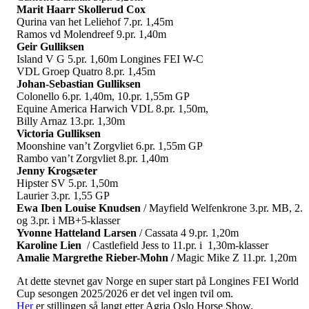
Marit Haarr Skollerud Cox
Qurina van het Leliehof 7.pr. 1,45m
Ramos vd Molendreef 9.pr. 1,40m
Geir Gulliksen
Island V G 5.pr. 1,60m Longines FEI W-C
VDL Groep Quatro 8.pr. 1,45m
Johan-Sebastian Gulliksen
Colonello 6.pr. 1,40m, 10.pr. 1,55m GP
Equine America Harwich VDL 8.pr. 1,50m,
Billy Arnaz 13.pr. 1,30m
Victoria Gulliksen
Moonshine van’t Zorgvliet 6.pr. 1,55m GP
Rambo van’t Zorgvliet 8.pr. 1,40m
Jenny Krogsæter
Hipster SV 5.pr. 1,50m
Laurier 3.pr. 1,55 GP
Ewa Iben Louise Knudsen
/ Mayfield Welfenkrone 3.pr. MB, 2.
og 3.pr. i MB+5-klasser
Yvonne Hatteland Larsen
/ Cassata 4 9.pr. 1,20m
Karoline Lien
/ Castlefield Jess to 11.pr. i 1,30m-klasser
Amalie Margrethe Rieber-Mohn /
Magic Mike Z 11.pr. 1,20m
At dette stevnet gav Norge en super start på Longines FEI World
Cup sesongen 2025/2026 er det vel ingen tvil om.
Her
er stillingen så langt etter Agria Oslo Horse Show.