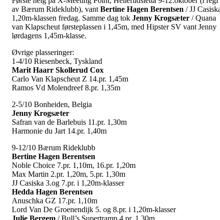
Første helg på X-Meeting Point, Hellerudsletta 9-12.oktober (i regi
av Bærum Rideklubb), vant
Bertine Hagen Berentsen
/ JJ Casisk
1,20m-klassen fredag. Samme dag tok
Jenny
Krogsæter
/ Quana
van Klapscheut førsteplassen i 1,45m, med Hipster SV vant Jenny
lørdagens 1,45m-klasse.
Øvrige plasseringer:
1-4/10 Riesenbeck, Tyskland
Marit Haarr Skollerud Cox
Carlo Van Klapscheut Z 14.pr. 1,45m
Ramos Vd Molendreef 8.pr. 1,35m
2-5/10 Bonheiden, Belgia
Jenny Krogsæter
Safran van de Barlebuis 11.pr. 1,30m
Harmonie du Jart 14.pr. 1,40m
9-12/10 Bærum Rideklubb
Bertine Hagen Berentsen
Noble Choice 7.pr. 1,10m, 16.pr. 1,20m
Max Martin 2.pr. 1,20m, 5.pr. 1,30m
JJ Casiska 3.og 7.pr. i 1,20m-klasser
Hedda Hagen Berentsen
Anuschka GZ 17.pr. 1,10m
Lord Van De Groenendijk 5. og 8.pr. i 1,20m-klasser
Julie Bergem
/ Bull’s Supertramp 4.pr. 1,30m