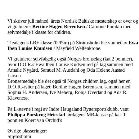
Vi skriver juli måned, årets Nordisk Baltiske mesterskap er over og
vi gratulerer
Bertine
Hagen
Berentsen
/ Carnone Pumkin med
sølvmedalje i klasse for children.
Tirsdagens LB+ klasse (0,95m) på Strømsholm ble vunnet av
Ewa
Iben Louise Knudsen
/ Mayfield Welfenkrone.
Vi gratulerer selvfølgelig også Norges bronselag (kat 2 ponnier),
hvor D.O.R.s Ewa Iben Louise Kudsen red på lag sammen med
Amalie Nygård, Samuel M. Ausdahl og Oda Helene Aastad
Larsen.
Bronsemedalje ble det også til Norges children lag, også her en
D.O.R.-rytter på laget: Bertine Hagen Berentsen, sammen med
Sophia H. Andersen, Ive Meberg, Ronja Overland og Ada R.
Klaveness.
På L-stevne i regi av Indre Haugaland Ryttersportsklubb, vant
Philippa Porskrog Heiestad
lørdagens MB-klasse på kat. 1
ponnien Koert van Orchid’s
Øvrige plasseringer:
Strømsholm