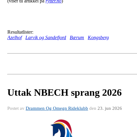
(viser til artikkel på
rytter.no
)
Resultatlister:
Azelhof
Larvik og Sandefjord
Bærum
Kongsberg
Uttak NBECH sprang 2026
Postet av
Drammen Og Omegn Rideklubb
den
23. jun 2026