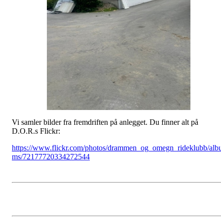
Vi samler bilder fra fremdriften på anlegget. Du finner alt på
D.O.R.s Flickr:
https://www.flickr.com/photos/drammen_og_omegn_rideklubb/alb
ms/72177720334272544