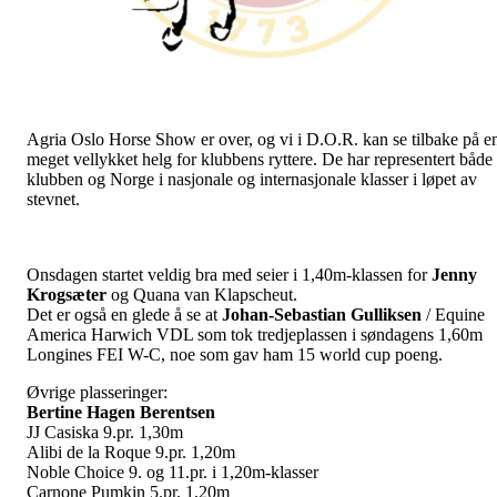
Agria Oslo Horse Show er over, og vi i D.O.R. kan se tilbake på e
meget vellykket helg for klubbens ryttere. De har representert både
klubben og Norge i nasjonale og internasjonale klasser i løpet av
stevnet.
Onsdagen startet veldig bra med seier i 1,40m-klassen for
Jenny
Krogsæter
og Quana van Klapscheut.
Det er også en glede å se at
Johan-Sebastian Gulliksen
/ Equine
America Harwich VDL som tok tredjeplassen i søndagens 1,60m
Longines FEI W-C, noe som gav ham 15 world cup poeng.
Øvrige plasseringer:
Bertine Hagen Berentsen
JJ Casiska 9.pr. 1,30m
Alibi de la Roque 9.pr. 1,20m
Noble Choice 9. og 11.pr. i 1,20m-klasser
Carnone Pumkin 5.pr. 1,20m