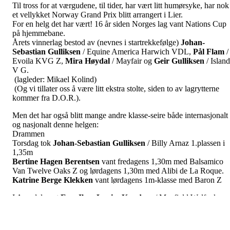
Til tross for at værgudene, til tider, har vært litt humørsyke, har nok
et vellykket Norway Grand Prix blitt arrangert i Lier.
For en helg det har vært! 16 år siden Norges lag vant Nations Cup
på hjemmebane.
Årets vinnerlag bestod av (nevnes i startrekkefølge)
Johan-
Sebastian Gulliksen
/ Equine America Harwich VDL,
Pål Flam
/
Evoila KVG Z,
Mira Høydal
/ Mayfair og
Geir Gulliksen
/ Island
V G.
(lagleder: Mikael Kolind)
(Og vi tillater oss å være litt ekstra stolte, siden to av lagrytterne
kommer fra D.O.R.).
Men det har også blitt mange andre klasse-seire både internasjonalt
og nasjonalt denne helgen:
Drammen
Torsdag tok
Johan-Sebastian Gulliksen
/ Billy Arnaz 1.plassen i
1,35m
Bertine Hagen Berentsen
vant fredagens 1,30m med Balsamico
Van Twelve Oaks Z og lørdagens 1,30m med Alibi de La Roque.
Katrine Berge Klekken
vant lørdagens 1m-klasse med Baron Z
I Arendal vant
Ewa Iben Louise Knudsen
/ Mayfield Welfenkron
(kat 2) lørdagens MB. Søndag gikk seieren i MB+5 til
Philippa
Porskrog Heiestad
/ Koert van Orchid’s (kat 1).